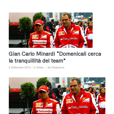
Gian Carlo Minardi “Domenicali cerca
la tranquillità del team”
/
/
2 Settembre 2013
in
News
da
Redazione