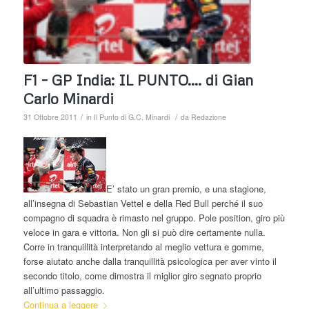
F1 – GP India: IL PUNTO…. di Gian
Carlo Minardi
/
/
31 Ottobre 2011
in
Il Punto di G.C. Minardi
da
Redazione
E’ stato un gran premio, e una stagione,
all’insegna di Sebastian Vettel e della Red Bull perché il suo
compagno di squadra è rimasto nel gruppo. Pole position, giro più
veloce in gara e vittoria. Non gli si può dire certamente nulla.
Corre in tranquillità interpretando al meglio vettura e gomme,
forse aiutato anche dalla tranquillità psicologica per aver vinto il
secondo titolo, come dimostra il miglior giro segnato proprio
all’ultimo passaggio.
Continua a leggere