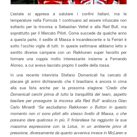
L’estate si appresa a salutare i confini italiani, ma le
temperature nella Formula 1 continuano ad essere infuocate non
soltanto per la rincorsa a Sebastian Vettel e alla Red Bull, ma
soprattutto per il Mercato Piloti. Come succede da qualche anno
a questa parte, il sedile di Massa è incandescente e la Ferrari è
sotto l’occhio vigile di tutti. In queste settimane abbiamo letto e
sentito diverse campane con un Raikkonen super favorito per
formare una coppia molto interessante insieme a Fernando
Alonso, a cui aveva lasciato proprio il sedile della rossa.
In una recente intervista Stefano Domenicali ha cercato di
placare gli animi dichiarando che il brasiliano è ancora in cima
alla sua lista anche per la prossima stagione “
Credo che
Domenicali cerchi prima di tutto la tranquillità del team, aspetto
basilare per proseguire la rincorsa alla Red Bull
” analizza Gian
Carlo Minardi “
Se escludiamo Raikkonen o Button in questo
momento non ci sono piloti allo stesso livello di Massa, o che
possano dare qualcosa in più. Il finlandese ha raggiunto la sua
massima espressione con la Lotus, in un ambiente privo di
pressione, diversamente da quanto avveniva invece in McLaren e