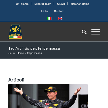
Chi siamo
Minardi Team
GEAR
Merchandising
Links
Contatti
Tag Archivio per: felipe massa
Sei in:
Home
/
felipe massa
Articoli