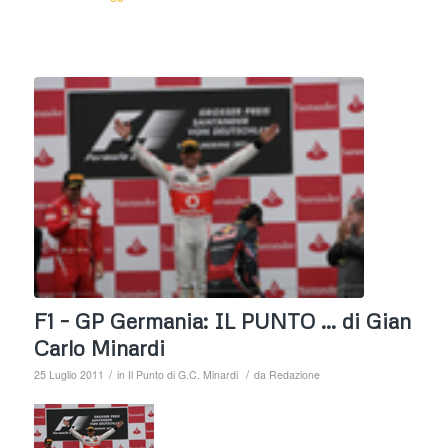
F1 – GP Germania: IL PUNTO … di Gian
Carlo Minardi
/
/
25 Luglio 2011
in
Il Punto di G.C. Minardi
da
Redazione