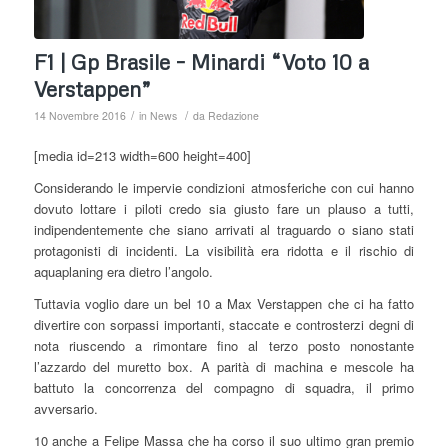
F1 | Gp Brasile – Minardi “Voto 10 a
Verstappen”
/
/
14 Novembre 2016
in
News
da
Redazione
[media id=213 width=600 height=400]
Considerando le impervie condizioni atmosferiche con cui hanno
dovuto lottare i piloti credo sia giusto fare un plauso a tutti,
indipendentemente che siano arrivati al traguardo o siano stati
protagonisti di incidenti. La visibilità era ridotta e il rischio di
aquaplaning era dietro l’angolo.
Tuttavia voglio dare un bel 10 a Max Verstappen che ci ha fatto
divertire con sorpassi importanti, staccate e controsterzi degni di
nota riuscendo a rimontare fino al terzo posto nonostante
l’azzardo del muretto box. A parità di machina e mescole ha
battuto la concorrenza del compagno di squadra, il primo
avversario.
10 anche a Felipe Massa che ha corso il suo ultimo gran premio