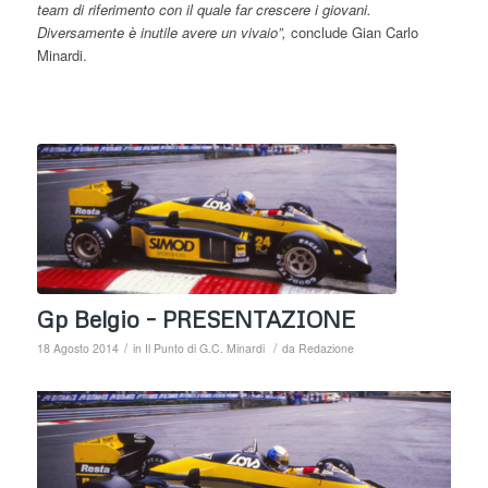
team di riferimento con il quale far crescere i giovani.
Diversamente è inutile avere un vivaio”,
conclude Gian Carlo
Minardi.
Gp Belgio – PRESENTAZIONE
/
/
18 Agosto 2014
in
Il Punto di G.C. Minardi
da
Redazione