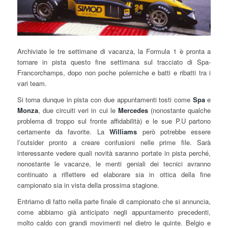
Archiviate le tre settimane di vacanza, la Formula 1 è pronta a
tornare in pista questo fine settimana sul tracciato di Spa-
Francorchamps, dopo non poche polemiche e batti e ribatti tra i
vari team.
Si torna dunque in pista con due appuntamenti tosti come
Spa
e
Monza
, due circuiti veri in cui le
Mercedes
(nonostante qualche
problema di troppo sul fronte affidabilità) e le sue P.U partono
certamente da favorite. La
Williams
però potrebbe essere
l’outsider pronto a creare confusioni nelle prime file. Sarà
interessante vedere quali novità saranno portate in pista perché,
nonostante le vacanze, le menti geniali dei tecnici avranno
continuato a riflettere ed elaborare sia in ottica della fine
campionato sia in vista della prossima stagione.
Entriamo di fatto nella parte finale di campionato che si annuncia,
come abbiamo già anticipato negli appuntamento precedenti,
molto caldo con grandi movimenti nel dietro le quinte. Belgio e