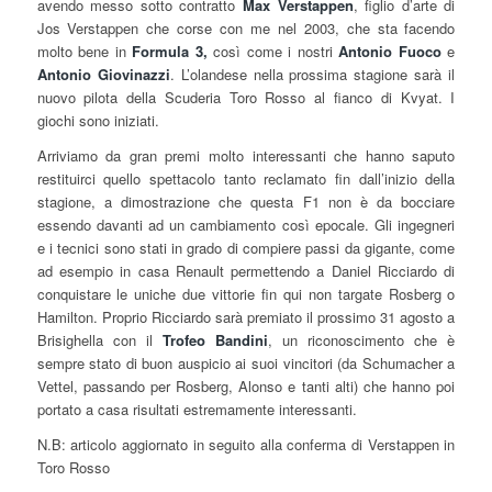
avendo messo sotto contratto
Max Verstappen
, figlio d’arte di
Jos Verstappen che corse con me nel 2003, che sta facendo
molto bene in
Formula 3,
così come i nostri
Antonio Fuoco
e
Antonio Giovinazzi
. L’olandese nella prossima stagione sarà il
nuovo pilota della Scuderia Toro Rosso al fianco di Kvyat. I
giochi sono iniziati.
Arriviamo da gran premi molto interessanti che hanno saputo
restituirci quello spettacolo tanto reclamato fin dall’inizio della
stagione, a dimostrazione che questa F1 non è da bocciare
essendo davanti ad un cambiamento così epocale. Gli ingegneri
e i tecnici sono stati in grado di compiere passi da gigante, come
ad esempio in casa Renault permettendo a Daniel Ricciardo di
conquistare le uniche due vittorie fin qui non targate Rosberg o
Hamilton. Proprio Ricciardo sarà premiato il prossimo 31 agosto a
Brisighella con il
Trofeo Bandini
, un riconoscimento che è
sempre stato di buon auspicio ai suoi vincitori (da Schumacher a
Vettel, passando per Rosberg, Alonso e tanti alti) che hanno poi
portato a casa risultati estremamente interessanti.
N.B: articolo aggiornato in seguito alla conferma di Verstappen in
Toro Rosso