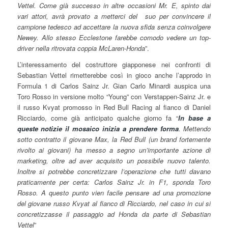
Vettel. Come già successo in altre occasioni Mr. E, spinto dai
vari attori, avrà provato a metterci del suo per convincere il
campione tedesco ad accettare la nuova sfida senza coinvolgere
Newey. Allo stesso Ecclestone farebbe comodo vedere un top-
driver nella ritrovata coppia McLaren-Honda
”.
L’interessamento del costruttore giapponese nei confronti di
Sebastian Vettel rimetterebbe così in gioco anche l’approdo in
Formula 1 di Carlos Sainz Jr. Gian Carlo Minardi auspica una
Toro Rosso in versione molto “Young” con Verstappen-Sainz Jr. e
il russo Kvyat promosso in Red Bull Racing al fianco di Daniel
Ricciardo, come già anticipato qualche giorno fa “
In base a
queste notizie il mosaico inizia a prendere forma
. Mettendo
sotto contratto il giovane Max, la Red Bull (un brand fortemente
rivolto ai giovani) ha messo a segno un’importante azione di
marketing, oltre ad aver acquisito un possibile nuovo talento.
Inoltre si potrebbe concretizzare l’operazione che tutti davano
praticamente per certa: Carlos Sainz Jr. in F1, sponda Toro
Rosso. A questo punto vien facile pensare ad una promozione
del giovane russo Kvyat al fianco di Ricciardo, nel caso in cui si
concretizzasse il passaggio ad Honda da parte di Sebastian
Vettel
”