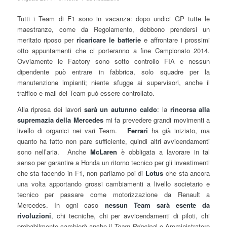
Tutti i Team di F1 sono in vacanza: dopo undici GP tutte le
maestranze, come da Regolamento, debbono prendersi un
meritato riposo per
ricaricare le batterie
e affrontare i prossimi
otto appuntamenti che ci porteranno a fine Campionato 2014.
Ovviamente le Factory sono sotto controllo FIA e nessun
dipendente può entrare in fabbrica, solo squadre per la
manutenzione impianti; niente sfugge ai supervisori, anche il
traffico e-mail dei Team può essere controllato.
Alla ripresa dei lavori
sarà un autunno caldo
: la
rincorsa alla
supremazia della Mercedes
mi fa prevedere grandi movimenti a
livello di organici nei vari Team.
Ferrari
ha già iniziato, ma
quanto ha fatto non pare sufficiente, quindi altri avvicendamenti
sono nell’aria. Anche
McLaren
è obbligata a lavorare in tal
senso per garantire a Honda un ritorno tecnico per gli investimenti
che sta facendo in F1, non parliamo poi di
Lotus
che sta ancora
una volta apportando grossi cambiamenti a livello societario e
tecnico per passare come motorizzazione da Renault a
Mercedes. In ogni caso
nessun Team sarà esente da
rivoluzioni
, chi tecniche, chi per avvicendamenti di piloti, chi
probabilmente cambierà anche il
Team Principa
l o Amministratore