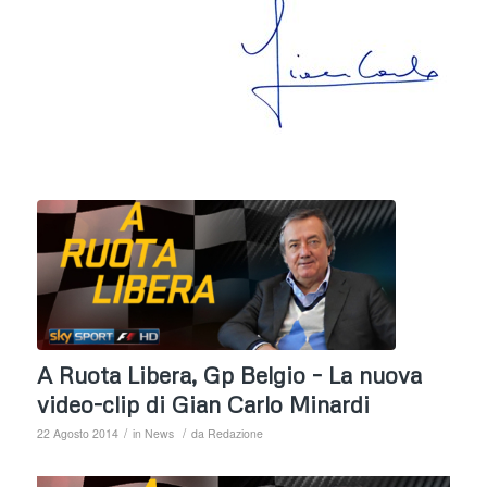
A Ruota Libera, Gp Belgio – La nuova
video-clip di Gian Carlo Minardi
/
/
22 Agosto 2014
in
News
da
Redazione