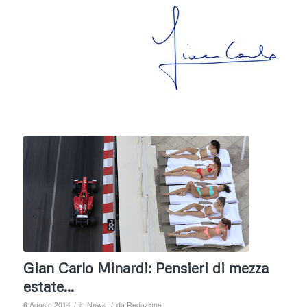
Gian Carlo Minardi: Pensieri di mezza
estate…
/
/
6 Agosto 2014
in
News
da
Redazione