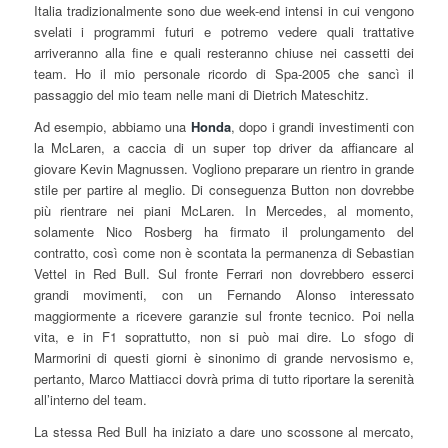
Italia tradizionalmente sono due week-end intensi in cui vengono
svelati i programmi futuri e potremo vedere quali trattative
arriveranno alla fine e quali resteranno chiuse nei cassetti dei
team. Ho il mio personale ricordo di Spa-2005 che sancì il
passaggio del mio team nelle mani di ‎Dietrich Mateschitz.
Ad esempio, abbiamo una
Honda
, dopo i grandi investimenti con
la McLaren, a caccia di un super top driver da affiancare al
giovare Kevin Magnussen. Vogliono preparare un rientro in grande
stile per partire al meglio. Di conseguenza Button non dovrebbe
più rientrare nei piani McLaren. In Mercedes, al momento,
solamente Nico Rosberg ha firmato il prolungamento del
contratto, così come non è scontata la permanenza di Sebastian
Vettel in Red Bull. Sul fronte Ferrari non dovrebbero esserci
grandi movimenti, con un Fernando Alonso interessato
maggiormente a ricevere garanzie sul fronte tecnico. Poi nella
vita, e in F1 soprattutto, non si può mai dire. Lo sfogo di
Marmorini di questi giorni è sinonimo di grande nervosismo e,
pertanto, Marco Mattiacci dovrà prima di tutto riportare la serenità
all’interno del team.
La stessa Red Bull ha iniziato a dare uno scossone al mercato,