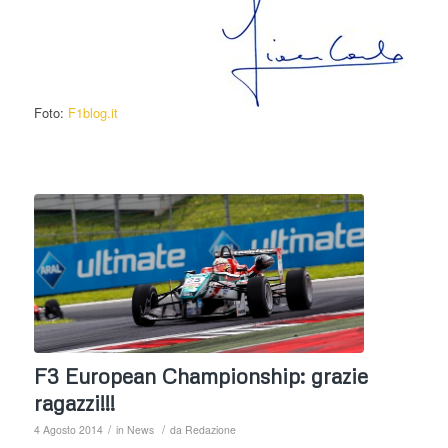
Foto:
F1blog.it
F3 European Championship: grazie
ragazzi!!!
/
/
4 Agosto 2014
in
News
da
Redazione