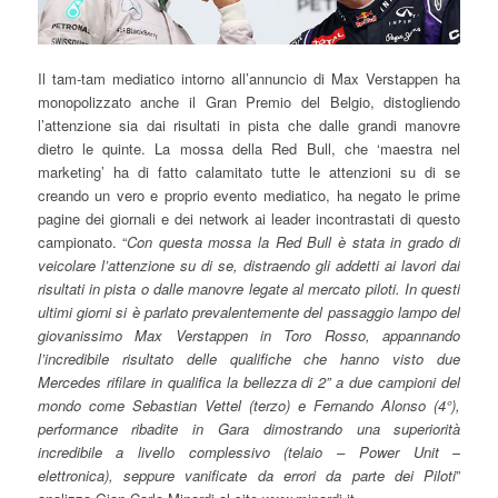
Il tam-tam mediatico intorno all’annuncio di Max Verstappen ha
monopolizzato anche il Gran Premio del Belgio, distogliendo
l’attenzione sia dai risultati in pista che dalle grandi manovre
dietro le quinte. La mossa della Red Bull, che ‘maestra nel
marketing’ ha di fatto calamitato tutte le attenzioni su di se
creando un vero e proprio evento mediatico, ha negato le prime
pagine dei giornali e dei network ai leader incontrastati di questo
campionato. “
Con questa mossa la Red Bull è stata in grado di
veicolare l’attenzione su di se, distraendo gli addetti ai lavori dai
risultati in pista o dalle manovre legate al mercato piloti. In questi
ultimi giorni si è parlato prevalentemente del passaggio lampo del
giovanissimo Max Verstappen in Toro Rosso, appannando
l’incredibile risultato delle qualifiche che hanno visto due
Mercedes rifilare in qualifica la bellezza di 2” a due campioni del
mondo come Sebastian Vettel (terzo) e Fernando Alonso (4°),
performance ribadite in Gara dimostrando una superiorità
incredibile a livello complessivo (telaio – Power Unit –
elettronica), seppure vanificate da errori da parte dei Piloti
”