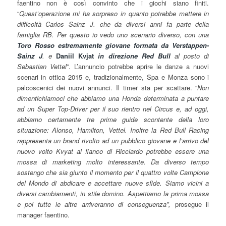
faentino non è così convinto che i giochi siano finiti.
“
Quest’operazione mi ha sorpreso in quanto potrebbe mettere in
difficoltà Carlos Sainz J. che da diversi anni fa parte della
famiglia RB. Per questo io vedo uno scenario diverso, con una
Toro Rosso estremamente giovane formata da Verstappen-
Sainz J
. e
Daniil Kvjat
in direzione Red Bull
al posto di
Sebastian Vettel
”. L’annuncio potrebbe aprire le danze a nuovi
scenari in ottica 2015 e, tradizionalmente, Spa e Monza sono i
palcoscenici dei nuovi annunci. Il timer sta per scattare. “
Non
dimentichiamoci che abbiamo una Honda determinata a puntare
ad un Super Top-Driver per il suo rientro nel Circus e, ad oggi,
abbiamo certamente tre prime guide scontente della loro
situazione: Alonso, Hamilton, Vettel.
Inoltre la Red Bull Racing
rappresenta un brand rivolto ad un pubblico giovane e l’arrivo del
nuovo volto Kvyat al fianco di Ricciardo potrebbe essere una
mossa di marketing molto interessante. Da diverso tempo
sostengo che sia giunto il momento per il quattro volte Campione
del Mondo di abdicare e accettare nuove sfide. Siamo vicini a
diversi cambiamenti, in stile domino. Aspettiamo la prima mossa
e poi tutte le altre arriveranno di conseguenza”,
prosegue il
manager faentino.