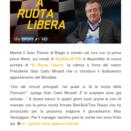
Mentre il Gran Premio di Belgio è entrato nel vivo con le prime
prove libere, sui canali di
SkySportF1DH
è disponibile la nuova
puntata di “
A Ruota Libera
“, la rubrica a firma del nostro
Presidente Gian Carlo Minardi che ci introduce il dodicesimo
appuntamento del Mondiale
“
Uno dei circuiti principali, nel quale si fa la storia della
Formula1″,
spiega Gian Carlo Minardi
. E le sorprese sono già
arrivate…”
A tenere banco in questi giorni sono anche le voci di
mercato con la prima novità firmata Red-Bull/Toro Rosso che ha
annunciato per la prossima stagione il giovanissimo Max
Verstappen. Per il manager faentino però le novità non sono finite
qui.
A
nzi i giochi sono appena iniziati