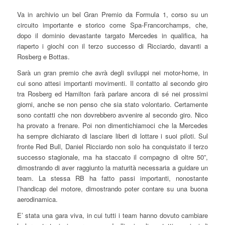
Va in archivio un bel Gran Premio da Formula 1, corso su un
circuito importante e storico come Spa-Francorchamps, che,
dopo il dominio devastante targato Mercedes in qualifica, ha
riaperto i giochi con il terzo successo di Ricciardo, davanti a
Rosberg e Bottas.
Sarà un gran premio che avrà degli sviluppi nei motor-home, in
cui sono attesi importanti movimenti. Il contatto al secondo giro
tra Rosberg ed Hamilton farà parlare ancora di sé nei prossimi
giorni, anche se non penso che sia stato volontario. Certamente
sono contatti che non dovrebbero avvenire al secondo giro. Nico
ha provato a frenare. Poi non dimentichiamoci che la Mercedes
ha sempre dichiarato di lasciare liberi di lottare i suoi piloti. Sul
fronte Red Bull, Daniel Ricciardo non solo ha conquistato il terzo
successo stagionale, ma ha staccato il compagno di oltre 50”,
dimostrando di aver raggiunto la maturità necessaria a guidare un
team. La stessa RB ha fatto passi importanti, nonostante
l’handicap del motore, dimostrando poter contare su una buona
aerodinamica.
E’ stata una gara viva, in cui tutti i team hanno dovuto cambiare