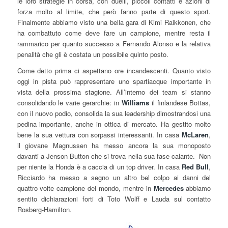
le loro strategie in corsa, con duelli, piccoli contatti e azioni di
forza molto al limite, che però fanno parte di questo sport.
Finalmente abbiamo visto una bella gara di Kimi Raikkonen, che
ha combattuto come deve fare un campione, mentre resta il
rammarico per quanto successo a Fernando Alonso e la relativa
penalità che gli è costata un possibile quinto posto.
Come detto prima ci aspettano ore incandescenti. Quanto visto
oggi in pista può rappresentare uno spartiacque importante in
vista della prossima stagione. All’interno dei team si stanno
consolidando le varie gerarchie: in
Williams
il finlandese Bottas,
con il nuovo podio, consolida la sua leadership dimostrandosi una
pedina importante, anche in ottica di mercato. Ha gestito molto
bene la sua vettura con sorpassi interessanti. In casa
McLaren
,
il giovane Magnussen ha messo ancora la sua monoposto
davanti a Jenson Button che si trova nella sua fase calante. Non
per niente la Honda è a caccia di un top driver. In casa
Red Bull
,
Ricciardo ha messo a segno un altro bel colpo ai danni del
quattro volte campione del mondo, mentre in
Mercedes
abbiamo
sentito
dichiarazioni forti di
Toto Wolff e Lauda sul contatto
Rosberg-Hamilton.