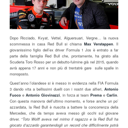
Dopo Ricciado, Kvyat, Vettel, Alguersuari, Vergne… la nuova
scommessa in casa Red Bull si chiama
Max Verstappen
. Il
giovanissimo figlio dell’ex driver Formula 1 Jos è entrato a far
parte della famiglia Red Bull che, prontamente, ha girato alla
Scuderia Toro Rosso per un debutto-fulmine già nel 2015, quando
avrà appena 17 anni e non più di trentatrè gare sulle spalle in
monoposto.
Quest’anno l’olandese si è messo in evidenza nella FIA Formula
3 dando vita a bellissimi duelli con i nostri due alfieri,
Antonio
Fuoco
e
Antonio Giovinazzi
, in forza ai team
Prema
e
Carlin
.
Con questa manovra dell’ultimo momento, e forse anche un po’
azzardata, la Red Bull è riuscita a battere la concorrenza della
Mercedes, che da tempo aveva messo gli occhi sul giovane
driver. “
Toto Wolff aveva nel mirino il ragazzo e la Red Bull ha
giocato d’azzardo garantendogli un record che difficilmente potrà