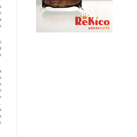
e
i
a
o
i
d
i
a
e
o
i
n
.
e
e
m