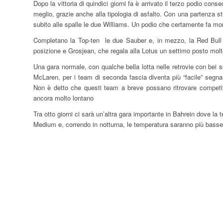
Dopo la vittoria di quindici giorni fa è arrivato il terzo podio con
meglio, grazie anche alla tipologia di asfalto. Con una partenza s
subito alle spalle le due Williams. Un podio che certamente fa mor
Completano la Top-ten le due Sauber e, in mezzo, la Red Bull di
posizione e Grosjean, che regala alla Lotus un settimo posto molt
Una gara normale, con qualche bella lotta nelle retrovie con be
McLaren, per i team di seconda fascia diventa più “facile” segna
Non è detto che questi team a breve possano ritrovare competit
ancora molto lontano
Tra otto giorni ci sarà un’altra gara importante in Bahrein dove la
Medium e, correndo in notturna, le temperatura saranno più basse.