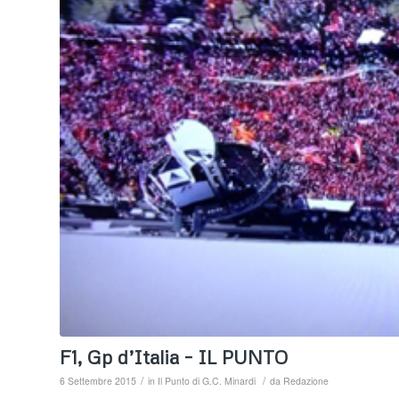
F1, Gp d’Italia – IL PUNTO
/
/
6 Settembre 2015
in
Il Punto di G.C. Minardi
da
Redazione