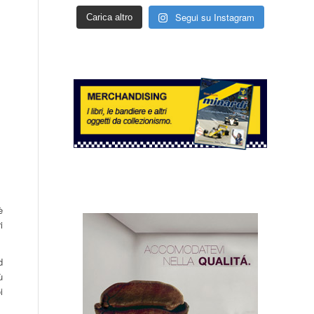
Segui su Instagram
Carica altro
è
i
d
ù
i