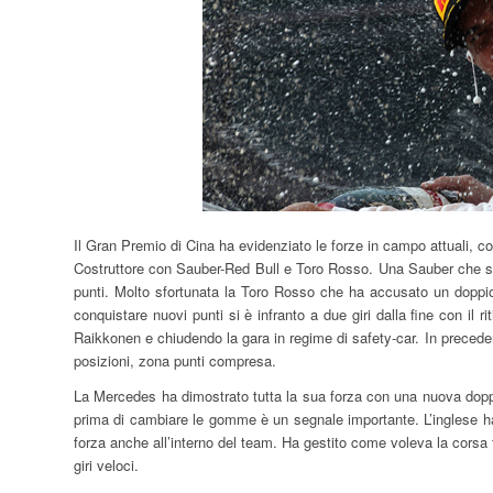
Il Gran Premio di Cina ha evidenziato le forze in campo attuali, co
Costruttore con Sauber-Red Bull e Toro Rosso. Una Sauber che sta
punti. Molto sfortunata la Toro Rosso che ha accusato un doppio 
conquistare nuovi punti si è infranto a due giri dalla fine con il r
Raikkonen e chiudendo la gara in regime di safety-car. In prece
posizioni, zona punti compresa.
La Mercedes ha dimostrato tutta la sua forza con una nuova doppi
prima di cambiare le gomme è un segnale importante. L’inglese ha
forza anche all’interno del team. Ha gestito come voleva la corsa
giri veloci.