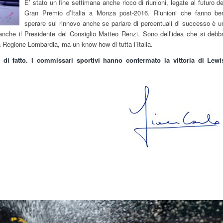
E’ stato un fine settimana anche ricco di riunioni, legate al futuro de
Gran Premio d’Italia a Monza post-2016. Riunioni che fanno be
sperare sul rinnovo anche se parlare di percentuali di successo è u
anche il Presidente del Consiglio Matteo Renzi. Sono dell’idea che si debb
a Regione Lombardia, ma un know-how di tutta l’Italia.
di fatto. I commissari sportivi hanno confermato la vittoria di Lewi