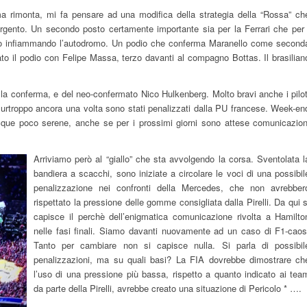
ima rimonta, mi fa pensare ad una modifica della strategia della “Rossa” ch
rgento. Un secondo posto certamente importante sia per la Ferrari che per 
odio infiammando l’autodromo. Un podio che conferma Maranello come second
ato il podio con Felipe Massa, terzo davanti al compagno Bottas. Il brasilian
ella conferma, e del neo-confermato Nico Hulkenberg. Molto bravi anche i pilot
Purtroppo ancora una volta sono stati penalizzati dalla PU francese. Week-en
acque poco serene, anche se per i prossimi giorni sono attese comunicazion
Arriviamo però al “giallo” che sta avvolgendo la corsa. Sventolata l
bandiera a scacchi, sono iniziate a circolare le voci di una possibil
penalizzazione nei confronti della Mercedes, che non avrebber
rispettato la pressione delle gomme consigliata dalla Pirelli. Da qui s
capisce il perchè dell’enigmatica comunicazione rivolta a Hamilto
nelle fasi finali. Siamo davanti nuovamente ad un caso di F1-caos
Tanto per cambiare non si capisce nulla. Si parla di possibil
penalizzazioni, ma su quali basi? La FIA dovrebbe dimostrare ch
l’uso di una pressione più bassa, rispetto a quanto indicato ai tea
da parte della Pirelli, avrebbe creato una situazione di Pericolo * ….