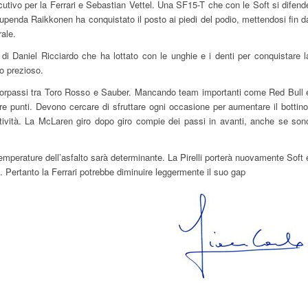
secutivo per la Ferrari e Sebastian Vettel. Una SF15-T che con le Soft si difend
tupenda Raikkonen ha conquistato il posto ai piedi del podio, mettendosi fin d
ale.
 Daniel Ricciardo che ha lottato con le unghie e i denti per conquistare l
o prezioso.
i sorpassi tra Toro Rosso e Sauber. Mancando team importanti come Red Bull 
re punti. Devono cercare di sfruttare ogni occasione per aumentare il bottino
ività. La McLaren giro dopo giro compie dei passi in avanti, anche se son
 temperature dell’asfalto sarà determinante. La Pirelli porterà nuovamente Soft 
 Pertanto la Ferrari potrebbe diminuire leggermente il suo gap