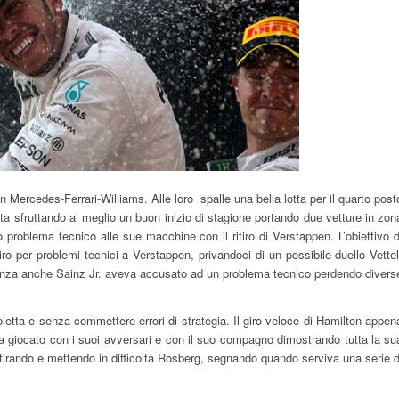
n Mercedes-Ferrari-Williams. Alle loro spalle una bella lotta per il quarto post
 sfruttando al meglio un buon inizio di stagione portando due vetture in zon
problema tecnico alle sue macchine con il ritiro di Verstappen. L’obiettivo d
itiro per problemi tecnici a Verstappen, privandoci di un possibile duello Vettel
denza anche Sainz Jr. aveva accusato ad un problema tecnico perdendo divers
etta e senza commettere errori di strategia. Il giro veloce di Hamilton appen
 giocato con i suoi avversari e con il suo compagno dimostrando tutta la su
 tirando e mettendo in difficoltà Rosberg, segnando quando serviva una serie d