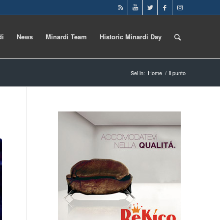
di
News
Minardi Team
Historic Minardi Day
Sei in:
Home
/
il punto