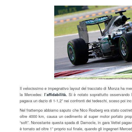
Il velocissimo e impegnativo layout del tracciato di Monza ha mess
la Mercedes:
l’affidabilità.
Si è notato soprattutto osservando le
pagava un dazio di 1-1,2” nei confronti dei tedeschi, sceso poi inc
Nel frattempo abbiamo saputo che Nico Rosberg era stato costretto
oltre 4000 km, causa un cedimento al super motor portato prop
“soft”. Nonostante questa spada di Damocle, in gara Vettel pagava 
è tornato ad oltre 1” proprio sul finale, quando gli ingegneri Merc