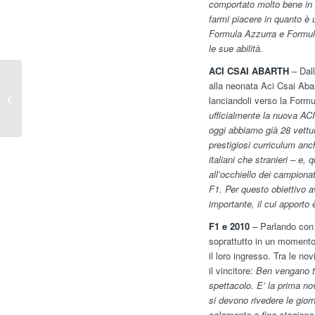
comportato molto bene in 
farmi piacere in quanto è 
Formula Azzurra e Formula 
le sue abilità.
ACI CSAI ABARTH
– Dall
F.1 – Gian Carlo Minardi
alla neonata Aci Csai Abar
tra Formula 1 e
lanciandoli verso la Formul
programma giovani
ufficialmente la nuova AC
oggi abbiamo già 28 vettu
prestigiosi curriculum anc
italiani che stranieri – e,
all’occhiello dei campiona
F1. Per questo obiettivo a
importante, il cui apporto 
F1 e 2010
– Parlando con 
soprattutto in un momento
il loro ingresso. Tra le n
il vincitore:
Ben vengano tu
spettacolo. E’ la prima n
si devono rivedere le gior
solamente a fine stagione 