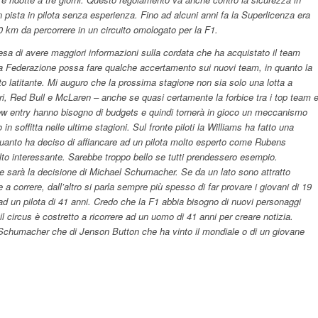
 pista in pilota senza esperienza. Fino ad alcuni anni fa la Superlicenza era
 km da percorrere in un circuito omologato per la F1.
esa di avere maggiori informazioni sulla cordata che ha acquistato il team
a Federazione possa fare qualche accertamento sui nuovi team, in quanto la
 latitante. Mi auguro che la prossima stagione non sia solo una lotta a
ri, Red Bull e McLaren – anche se quasi certamente la forbice tra i top team 
e new entry hanno bisogno di budgets e quindi tornerà in gioco un meccanismo
n soffitta nelle ultime stagioni. Sul fronte piloti la Williams ha fatto una
quanto ha deciso di affiancare ad un pilota molto esperto come Rubens
lto interessante. Sarebbe troppo bello se tutti prendessero esempio.
e sarà la decisione di Michael Schumacher. Se da un lato sono attratto
 a correre, dall’altro si parla sempre più spesso di far provare i giovani di 19
 ad un pilota di 41 anni. Credo che la F1 abbia bisogno di nuovi personaggi
l circus è costretto a ricorrere ad un uomo di 41 anni per creare notizia.
i Schumacher che di Jenson Button che ha vinto il mondiale o di un giovane