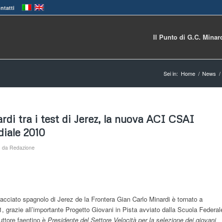
ntatti
Il Punto di G.C. Minar
Sei in:
Home
/
News
/
rdi tra i test di Jerez, la nuova ACI CSAI
diale 2010
da
Redazione
racciato spagnolo di Jerez de la Frontera Gian Carlo Minardi è tornato a
1, grazie all’importante Progetto Giovani in Pista avviato dalla Scuola Federal
uttore faentino è
Presidente del Settore Velocità per la selezione dei giovani