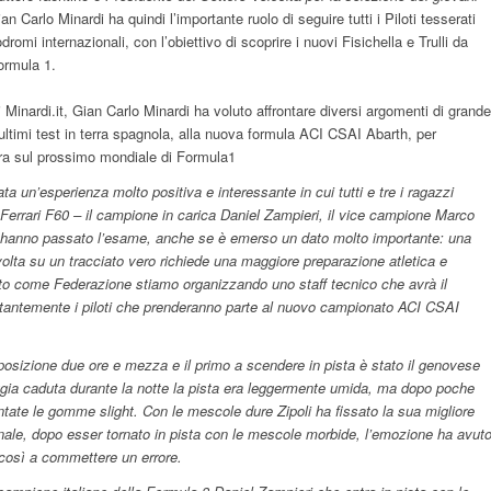
ian Carlo Minardi ha quindi l’importante ruolo di seguire tutti i Piloti tesserati
dromi internazionali, con l’obiettivo di scoprire i nuovi Fisichella e Trulli da
Formula 1.
i Minardi.it, Gian Carlo Minardi ha voluto affrontare diversi argomenti di grande
 ultimi test in terra spagnola, alla nuova formula ACI CSAI Abarth, per
ra sul prossimo mondiale di Formula1
tata un’esperienza molto positiva e interessante in cui tutti e tre i ragazzi
 Ferrari F60 – il campione in carica Daniel Zampieri, il vice campione Marco
 hanno passato l’esame, anche se è emerso un dato molto importante: una
olta su un tracciato vero richiede una maggiore preparazione atletica e
to come Federazione stiamo organizzando uno staff tecnico che avrà il
tantemente i piloti che prenderanno parte al nuovo campionato ACI CSAI
posizione due ore e mezza e il primo a scendere in pista è stato il genovese
oggia caduta durante la notte la pista era leggermente umida, ma dopo poche
tate le gomme slight. Con le mescole dure Zipoli ha fissato la sua migliore
inale, dopo esser tornato in pista con le mescole morbide, l’emozione ha avut
 così a commettere un errore.