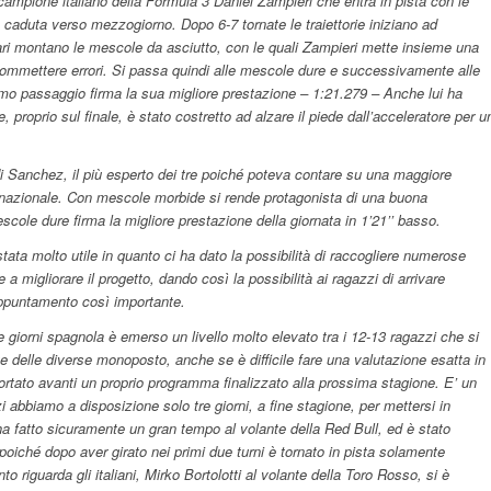
 campione italiano della Formula 3 Daniel Zampieri che entra in pista con le
a caduta verso mezzogiorno. Dopo 6-7 tornate le traiettorie iniziano ad
rari montano le mescole da asciutto, con le quali Zampieri mette insieme una
 commettere errori. Si passa quindi alle mescole dure e successivamente alle
imo passaggio firma la sua migliore prestazione – 1:21.279 – Anche lui ha
, proprio sul finale, è stato costretto ad alzare il piede dall’acceleratore per u
i Sanchez, il più esperto dei tre poiché poteva contare su una maggiore
nazionale. Con mescole morbide si rende protagonista di una buona
cole dure firma la migliore prestazione della giornata in 1’21’’ basso.
tata molto utile in quanto ci ha dato la possibilità di raccogliere numerose
 a migliorare il progetto, dando così la possibilità ai ragazzi di arrivare
ppuntamento così importante.
 giorni spagnola è emerso un livello molto elevato tra i 12-13 ragazzi che si
e delle diverse monoposto, anche se è difficile fare una valutazione esatta in
rtato avanti un proprio programma finalizzato alla prossima stagione. E’ un
 abbiamo a disposizione solo tre giorni, a fine stagione, per mettersi in
a fatto sicuramente un gran tempo al volante della Red Bull, ed è stato
oiché dopo aver girato nei primi due turni è tornato in pista solamente
nto riguarda gli italiani, Mirko Bortolotti al volante della Toro Rosso, si è