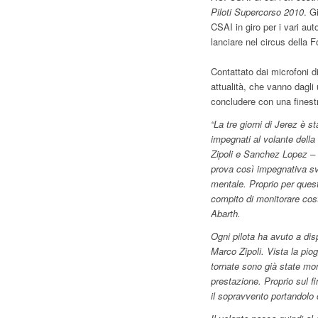
Piloti Supercorso 2010
. G
CSAI in giro per i vari auto
lanciare nel circus della 
Contattato dai microfoni d
attualità, che vanno dagli
concludere con una finest
“La tre giorni di Jerez è s
impegnati al volante della
Zipoli e Sanchez Lopez –
prova così impegnativa sv
mentale. Proprio per ques
compito di monitorare cos
Abarth.
Ogni pilota ha avuto a dis
Marco Zipoli. Vista la pi
tornate sono già state mon
prestazione. Proprio sul f
il sopravvento portandolo