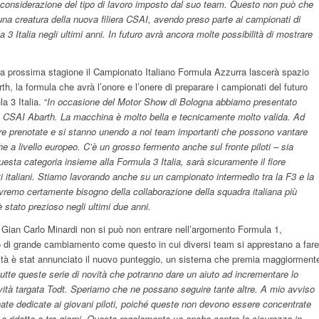
considerazione del tipo di lavoro imposto dal suo team. Questo non può che
una creatura della nuova filiera CSAI, avendo preso parte ai campionati di
3 Italia negli ultimi anni. In futuro avrà ancora molte possibilità di mostrare
a prossima stagione il Campionato Italiano Formula Azzurra lascerà spazio
th, la formula che avrà l’onore e l’onere di preparare i campionati del futuro
a 3 Italia. “
In occasione del Motor Show di Bologna abbiamo presentato
I CSAI Abarth. La macchina è molto bella e tecnicamente molto valida. Ad
re prenotate e si stanno unendo a noi team importanti che possono vantare
he a livello europeo. C’è un grosso fermento anche sul fronte piloti – sia
 questa categoria insieme alla Formula 3 Italia, sarà sicuramente il fiore
ti italiani. Stiamo lavorando anche su un campionato intermedio tra la F3 e la
vremo certamente bisogno della collaborazione della squadra italiana più
è stato prezioso negli ultimi due anni.
Gian Carlo Minardi non si può non entrare nell’argomento Formula 1,
 di grande cambiamento come questo in cui diversi team si apprestano a fare
ovità è stat annunciato il nuovo punteggio, un sistema che premia maggiorment
tte queste serie di novità che potranno dare un aiuto ad incrementare lo
ovità targata Todt. Speriamo che ne possano seguire tante altre. A mio avviso
nate dedicate ai giovani piloti, poiché queste non devono essere concentrate
e ridotte a tre giorni. Questo regolamento va anche contro la sicurezza in