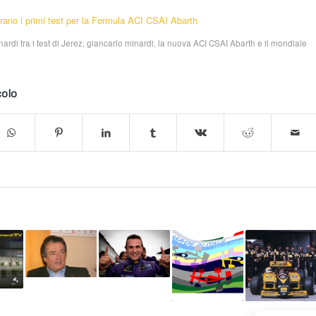
rano i primi test per la Formula ACI CSAI Abarth
ardi tra i test di Jerez
,
giancarlo minardi
,
la nuova ACI CSAI Abarth e il mondiale
colo