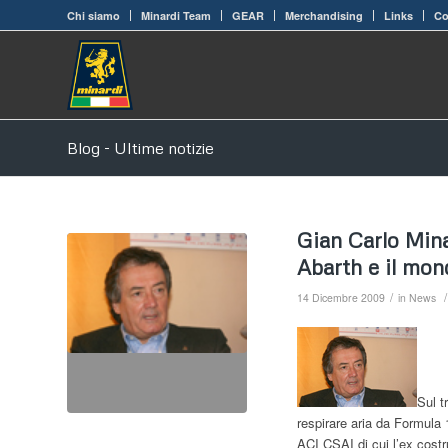
Chi siamo
Minardi Team
GEAR
Merchandising
Links
Co
Blog - Ultime notizie
Gian Carlo Mina
Abarth e il mon
/
/
14 Dicembre 2009
in
News
Sul t
respirare aria da Formula 
ACI CSAI di cui l’ex costr