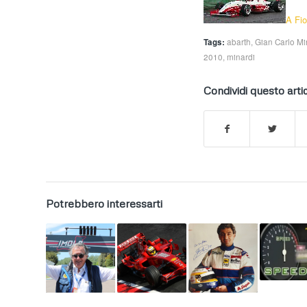
A Fio
Tags:
abarth
,
Gian Carlo Min
2010
,
minardi
Condividi questo arti
Potrebbero interessarti