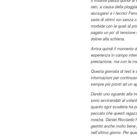
Il volante passa quindi al
rain, a causa della pioggi
asciugarsi e i tecnici Fer
serie di ottimi run senza
morbide con le quali al pr
pagato un po’ di tensione e
dolore alla schiena.
Arriva quindi il momento d
esperienza in campo inter
prestazione, ma con le mes
Questa giornata di test è s
informazioni per continuare
sempre più pronti ad un a
Dando uno sguardo alla tre
sono avvicendati al volant
quanto ogni scuderia ha po
peccato che questi ragazzi
mostra. Daniel Ricciardo h
gestito anche molto bene p
nell’ultimo giorno. Per qua