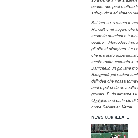
quanto non puoi mettere in
sub-giudice ad almeno 300
Sul lato 2010 siamo in att
Renault e mi auguro che l
scuderia americana è molto
quattro – Mercedes, Ferra
gli altri si allargherà. L
che era stato abbandonato i
scelta molto accurata in 
Barrichello un giovane mo
Bisognerà poi vedere qual
dall’idea che possa tornare
anni e poi si da un sedile
giovani. E’ disarmante se i
Oggigiorno si parla più d
come Sebastian Vettel.
NEWS CORRELATE