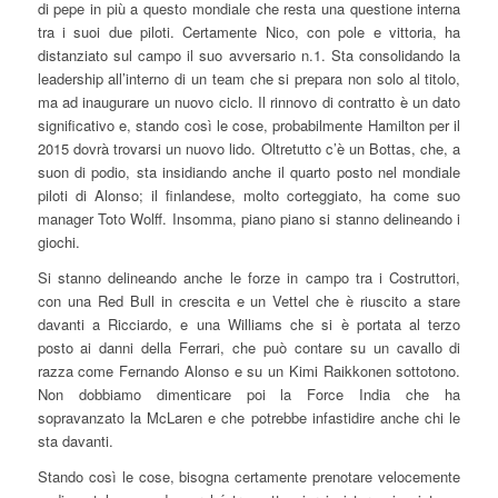
di pepe in più a questo mondiale che resta una questione interna
tra i suoi due piloti. Certamente Nico, con pole e vittoria, ha
distanziato sul campo il suo avversario n.1. Sta consolidando la
leadership all’interno di un team che si prepara non solo al titolo,
ma ad inaugurare un nuovo ciclo. Il rinnovo di contratto è un dato
significativo e, stando così le cose, probabilmente Hamilton per il
2015 dovrà trovarsi un nuovo lido. Oltretutto c’è un Bottas, che, a
suon di podio, sta insidiando anche il quarto posto nel mondiale
piloti di Alonso; il finlandese, molto corteggiato, ha come suo
manager Toto Wolff. Insomma, piano piano si stanno delineando i
giochi.
Si stanno delineando anche le forze in campo tra i Costruttori,
con una Red Bull in crescita e un Vettel che è riuscito a stare
davanti a Ricciardo, e una Williams che si è portata al terzo
posto ai danni della Ferrari, che può contare su un cavallo di
razza come Fernando Alonso e su un Kimi Raikkonen sottotono.
Non dobbiamo dimenticare poi la Force India che ha
sopravanzato la McLaren e che potrebbe infastidire anche chi le
sta davanti.
Stando così le cose, bisogna certamente prenotare velocemente