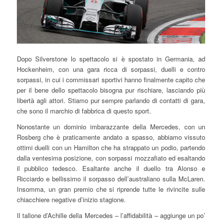
Dopo Silverstone lo spettacolo si è spostato in Germania, ad
Hockenheim, con una gara ricca di sorpassi, duelli e contro
sorpassi, in cui i commissari sportivi hanno finalmente capito che
per il bene dello spettacolo bisogna pur rischiare, lasciando più
libertà agli attori. Stiamo pur sempre parlando di contatti di gara,
che sono il marchio di fabbrica di questo sport.
Nonostante un dominio imbarazzante della Mercedes, con un
Rosberg che è praticamente andato a spasso, abbiamo vissuto
ottimi duelli con un Hamilton che ha strappato un podio, partendo
dalla ventesima posizione, con sorpassi mozzafiato ed esaltando
il pubblico tedesco. Esaltante anche il duello tra Alonso e
Ricciardo e bellissimo il sorpasso dell’australiano sulla McLaren.
Insomma, un gran premio che si riprende tutte le rivincite sulle
chiacchiere negative d’inizio stagione.
Il tallone d’Achille della Mercedes – l’affidabilità – aggiunge un po’