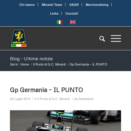
Chi siamo
Minardi Team
GEAR
Merchandising
Links
Contatti
Blog - Ultime notizie
Sei in:
Home
/
Il Punto di G.C. Minardi
/
Gp Germania – IL PUNTO
Gp Germania – IL PUNTO
/
/
20 Luglio 2014
in
Il Punto di G.C. Minardi
da
Redazione