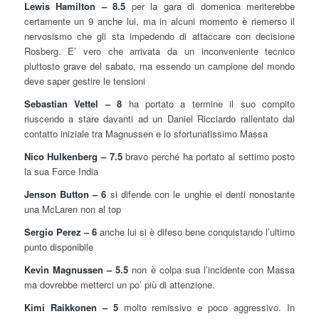
Lewis Hamilton – 8.5
per la gara di domenica meriterebbe
certamente un 9 anche lui, ma in alcuni momento è riemerso il
nervosismo che gli sta impedendo di attaccare con decisione
Rosberg. E’ vero che arrivata da un inconveniente tecnico
piuttosto grave del sabato, ma essendo un campione del mondo
deve saper gestire le tensioni
Sebastian Vettel – 8
ha portato a termine il suo compito
riuscendo a stare davanti ad un Daniel Ricciardo rallentato dal
contatto iniziale tra Magnussen e lo sfortunatissimo Massa
Nico Hulkenberg – 7.5
bravo perché ha portato al settimo posto
la sua Force India
Jenson Button – 6
si difende con le unghie ei denti nonostante
una McLaren non al top
Sergio Perez – 6
anche lui si è difeso bene conquistando l’ultimo
punto disponibile
Kevin Magnussen – 5.5
non è colpa sua l’incidente con Massa
ma dovrebbe metterci un po’ più di attenzione.
Kimi Raikkonen – 5
molto remissivo e poco aggressivo. In