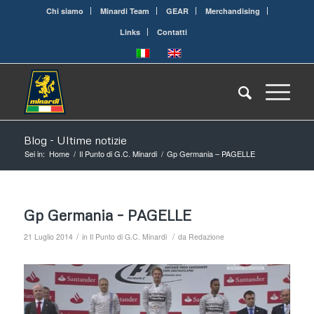
Chi siamo
Minardi Team
GEAR
Merchandising
Links
Contatti
Blog - Ultime notizie
Sei in:
Home
/
Il Punto di G.C. Minardi
/
Gp Germania – PAGELLE
Gp Germania – PAGELLE
/
/
21 Luglio 2014
in
Il Punto di G.C. Minardi
da
Redazione