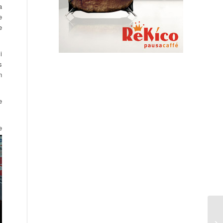
a
e
e
i
s
n
e
e