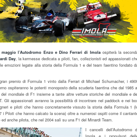
 maggio l’Autodromo Enzo e Dino Ferrari di Imola
ospiterà la second
nardi Day
, la kermesse dedicata a piloti, fan, collezionisti ed appassionati ch
 le emozioni legate alla storia della Formula 1 e del team faentino fondato d
 gran premio di Formula 1 vinto dalla Ferrari di Michael Schumacher, i 490
terno ospiteranno le potenti monoposto della scuderia faentina che dal 1985 a
del mondiale di F1 insieme a tante altre vetture storiche del mondiale e de
. Gli appassionati avranno la possibilità di incontrare nel paddock e nei bo
gneri e piloti che hanno concretamente vissuto la storia della Formula 1 (l
 i Piloti che hanno calcato la scena) oltre a numerosi ospiti come il cantant
ed anche pilota, che nel 2004 salì su una F1 del Minardi Team.
I cancelli dell’Autodromo d
Imola e i propulsori dell