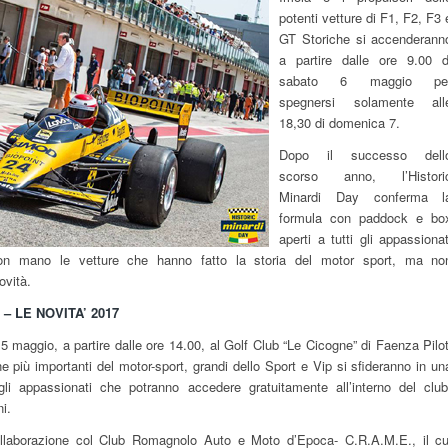
potenti vetture di F1, F2, F3 
GT Storiche si accenderann
a partire dalle ore 9.00 d
sabato 6 maggio pe
spegnersi solamente all
18,30 di domenica 7.
Dopo il successo dell
scorso anno, l’Histori
Minardi Day conferma l
formula con paddock e bo
aperti a tutti gli appassionat
on mano le vetture che hanno fatto la storia del motor sport, ma no
vità.
– LE NOVITA’ 2017
 maggio, a partire dalle ore 14.00, al Golf Club “Le Cicogne” di Faenza Pilot
e più importanti del motor-sport, grandi dello Sport e Vip si sfideranno in un
 gli appassionati che potranno accedere gratuitamente all’interno del club
i.
laborazione col Club Romagnolo Auto e Moto d’Epoca- C.R.A.M.E., il cu