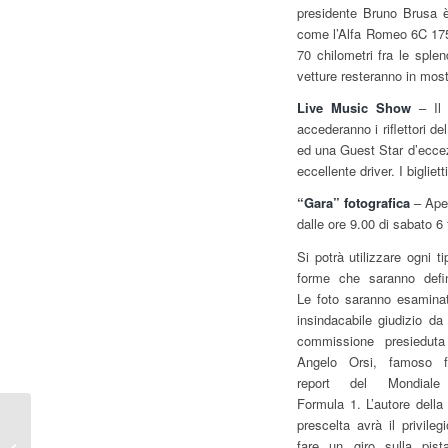
presidente Bruno Brusa è
come l’Alfa Romeo 6C 1750
70 chilometri fra le sple
vetture resteranno in most
Live Music Show
– Il 
accederanno i riflettori
ed una Guest Star d’ecce
eccellente driver. I bigliet
“Gara” fotografica
– Aper
dalle ore 9.00 di sabato 6
Si potrà utilizzare ogni t
forme che saranno defin
Le foto saranno esamina
insindacabile giudizio da
commissione presiedut
Angelo Orsi, famoso f
report del Mondiale
Formula 1. L’autore della 
F1 | Minardi “Ferrari non
prescelta avrà il privilegi
ha sparato tutte le
fare un giro sulla pist