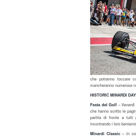
che potranno toccare c
mancheranno numerose no
HISTORIC MINARDI DAY 
Festa del Golf
– Venerdì 5
che hanno scritto le pagin
partita di fronte a tutti
incontrando i loro beniamin
Minardi Classic
– In col