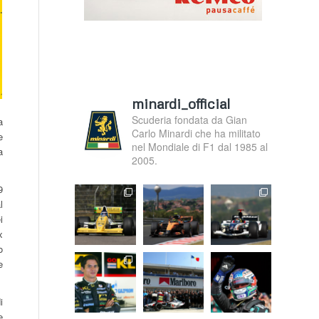
minardi_official
Scuderia fondata da Gian
a
Carlo Minardi che ha militato
e
nel Mondiale di F1 dal 1985 al
a
2005.
9
l
i
x
o
e
i
e