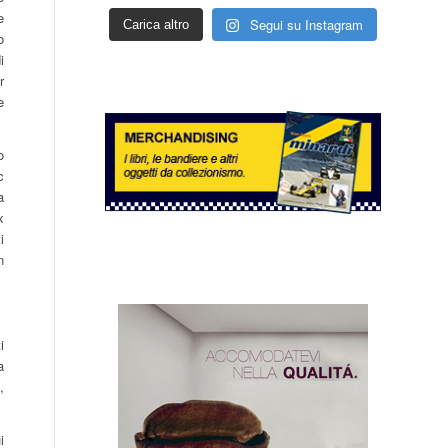
e
Segui su Instagram
Carica altro
o
i
r
e
o
c
a
x
i
n
i
a
,
i