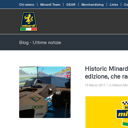
Chi siamo
Minardi Team
GEAR
Merchandising
Links
Co
Blog - Ultime notizie
Historic Minard
edizione, che r
/
13 Marzo 2017
in
Historic Mi