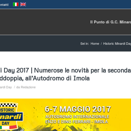
ntatti
Il Punto di G.C. Minar
Sei in:
Home
/
Historic Minardi Da
i Day 2017 | Numerose le novità per la seconda
addoppia, all’Autodromo di Imola
/
nardi Day
da
Redazione