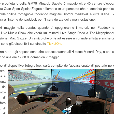
 proprietario della GM75 Minardi, Sabato 6 maggio oltre 40 vetture d’epoc
 Gran Sport Spider Zagato sfileranno in un percorso che si snoderà per oltr
ndide colline romagnole toccando magnifici borghi medievali e città d’arte. L
ra all’interno del paddock per l’intera durata della manifestazione.
6 maggio nella serata, quando si spegneranno i motori, nel Paddock s
 del Live Music Show che vedrà sul Minardi Live Stage Dedo & The Megaphone
zione, Max Gazzè. Un amico che oltre ad essere un grande artista è anche u
ti sono già disponibili sul circuito
TicketOne
ta a tutti gli appassionati che parteciperanno all’Historic Minardi Day, a partir
 fino alle ore 12.00 di domenica 7 maggio.
ipo di dispositivo fotografico, sarà compito dell’appassionato di postarlo nell
ite.
te a
 una
a da
oto-
 di
foto
o di
a di