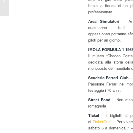
cartucce. Buon
Imola a fianco di un pi
complean...
professionista.
Area Simulatori
– An
quest’anno tutti 
appassionati potranno sfid
piloti per un giorno.
IMOLA FORMULA 1 1963
Il museo “Checco Costa” 
dedicata alla storia del
monoposto del mondiale di 
Scuderia Ferrari Club
– 
Passione Ferrari nel mon
festeggia i 70 anni.
Street Food
– Non manche
romagnola
Ticket
– I biglietti si 
di
TicketOne.it
. Per viver
sabato 6 a domenica 7 – 