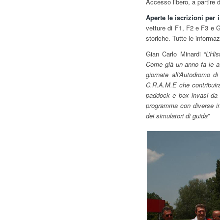
Accesso libero, a partire 
Aperte le iscrizioni per i
vetture di F1, F2 e F3 e GT
storiche. Tutte le informaz
Gian Carlo Minardi “
L’Hi
Come già un anno fa le aut
giornate all’Autodromo d
C.R.A.M.E che contribuira
paddock e box invasi da g
programma con diverse ini
dei simulatori di guida
”