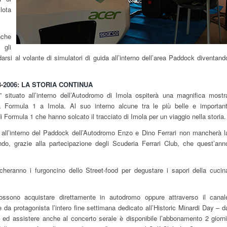
lota
che
gli
arsi al volante di simulatori di guida all’interno dell’area Paddock diventand
-2006: LA STORIA CONTINUA
situato all’interno dell’Autodromo di Imola ospiterà una magnifica mostr
la Formula 1 a Imola. Al suo interno alcune tra le più belle e important
Formula 1 che hanno solcato il tracciato di Imola per un viaggio nella storia.
all’interno del Paddock dell’Autodromo Enzo e Dino Ferrari non mancherà l
do, grazie alla partecipazione degli Scuderia Ferrari Club, che quest’ann
ranno i furgoncino dello Street-food per degustare i sapori della cucin
possono acquistare direttamente in autodromo oppure attraverso il canal
e da protagonista l’intero fine settimana dedicato all’Historic Minardi Day – d
ed assistere anche al concerto serale è disponibile l’abbonamento 2 giorni