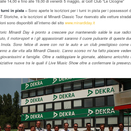
dalle 14,00 e fino alle 19,00 di venerdì 5 maggio, al Golf Club “Le Cicogne”
 turni in pista –
Sono aperte le iscrizioni per i turni in pista per i possessori d
 Storiche, e le iscrizioni al Minardi Classic Tour riservato alle vetture stradal
ioni sono disponibili all’interno del sito
www.minardiday.it
storic Minardi Day è pronto a crescere pur mantenendo salde le sue radici
o, il motor-sport e i gli appassionati saranno il cuore pulsante di queste du
i Imola. Sono felice di avere con noi le auto e un club prestigioso come i
nno a dar vita alla Minardi Classic. L’anno scorso mi ha fatto piacere veder
iovanissimi e famiglie. Oltre a raddoppiare le giornate, abbiamo arricchito i
ziative nuove tra le quali il Live Music Show oltre a confermare la presenz