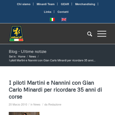
Chi siamo
Minardi Team
GEAR
Merchandising
Links
Contatti
Blog - Ultime notizie
Sei in:
Home
/
News
/
I piloti Martini e Nannini con Gian Carlo Minardi per ricordare 35 anni...
I piloti Martini e Nannini con Gian
Carlo Minardi per ricordare 35 anni di
corse
/
/
20 Marzo 2010
in
News
da
Redazione