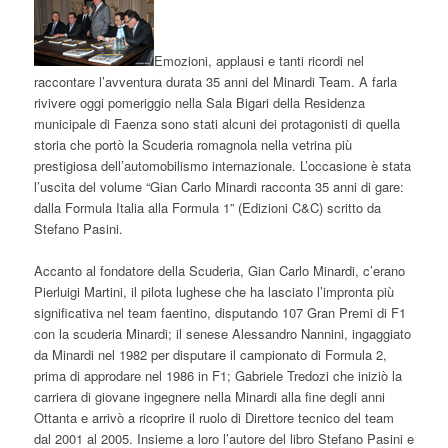
Emozioni, applausi e tanti ricordi nel
raccontare l’avventura durata 35 anni del Minardi Team. A farla
rivivere oggi pomeriggio nella Sala Bigari della Residenza
municipale di Faenza sono stati alcuni dei protagonisti di quella
storia che portò la Scuderia romagnola nella vetrina più
prestigiosa dell’automobilismo internazionale. L’occasione è stata
l’uscita del volume “Gian Carlo Minardi racconta 35 anni di gare:
dalla Formula Italia alla Formula 1” (Edizioni C&C) scritto da
Stefano Pasini.
Accanto al fondatore della Scuderia, Gian Carlo Minardi, c’erano
Pierluigi Martini, il pilota lughese che ha lasciato l’impronta più
significativa nel team faentino, disputando 107 Gran Premi di F1
con la scuderia Minardi; il senese Alessandro Nannini, ingaggiato
da Minardi nel 1982 per disputare il campionato di Formula 2,
prima di approdare nel 1986 in F1; Gabriele Tredozi che iniziò la
carriera di giovane ingegnere nella Minardi alla fine degli anni
Ottanta e arrivò a ricoprire il ruolo di Direttore tecnico del team
dal 2001 al 2005. Insieme a loro l’autore del libro Stefano Pasini e