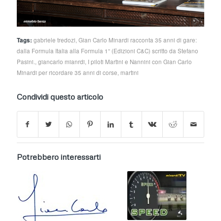
Tags:
gabriele tredozi
,
Gian Carlo Minardi racconta 35 anni di gare:
dalla Formula Italia alla Formula 1” (Edizioni C&C) scritto da Stefano
Pasini.
,
giancarlo mianrdi
,
I piloti Martini e Nannini con Gian Carlo
Minardi per ricordare 35 anni di corse
,
martini
Condividi questo articolo
Potrebbero interessarti