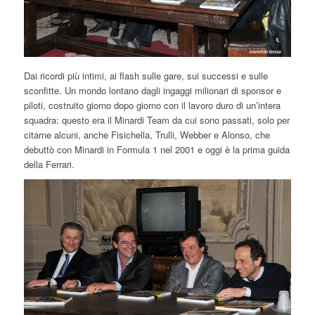
Dai ricordi più intimi, ai flash sulle gare, sui successi e sulle
sconfitte. Un mondo lontano dagli ingaggi milionari di sponsor e
piloti, costruito giorno dopo giorno con il lavoro duro di un’intera
squadra: questo era il Minardi Team da cui sono passati, solo per
citarne alcuni, anche Fisichella, Trulli, Webber e Alonso, che
debuttò con Minardi in Formula 1 nel 2001 e oggi è la prima guida
della Ferrari.