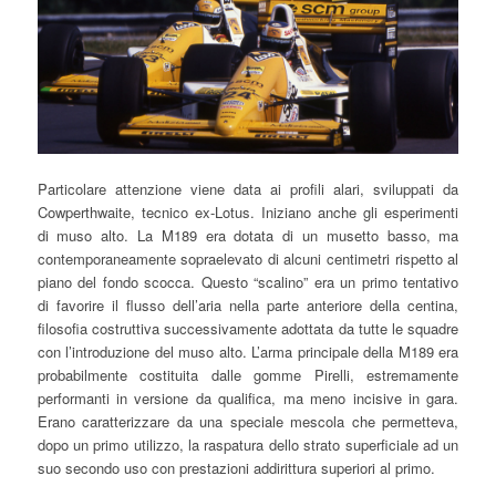
Particolare attenzione viene data ai profili alari, sviluppati da
Cowperthwaite, tecnico ex-Lotus. Iniziano anche gli esperimenti
di muso alto. La M189 era dotata di un musetto basso, ma
contemporaneamente sopraelevato di alcuni centimetri rispetto al
piano del fondo scocca. Questo “scalino” era un primo tentativo
di favorire il flusso dell’aria nella parte anteriore della centina,
filosofia costruttiva successivamente adottata da tutte le squadre
con l’introduzione del muso alto. L’arma principale della M189 era
probabilmente costituita dalle gomme Pirelli, estremamente
performanti in versione da qualifica, ma meno incisive in gara.
Erano caratterizzare da una speciale mescola che permetteva,
dopo un primo utilizzo, la raspatura dello strato superficiale ad un
suo secondo uso con prestazioni addirittura superiori al primo.