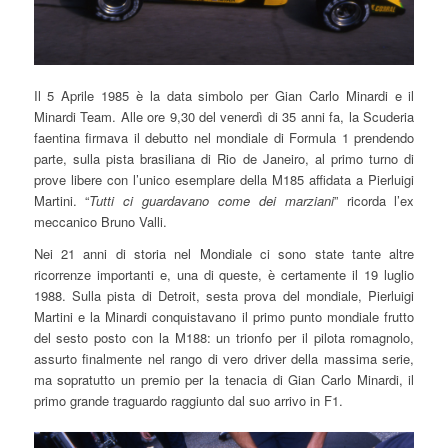
Il 5 Aprile 1985 è la data simbolo per Gian Carlo Minardi e il
Minardi Team. Alle ore 9,30 del venerdì di 35 anni fa, la Scuderia
faentina firmava il debutto nel mondiale di Formula 1 prendendo
parte, sulla pista brasiliana di Rio de Janeiro, al primo turno di
prove libere con l’unico esemplare della M185 affidata a Pierluigi
Martini. “
Tutti ci guardavano come dei marziani
” ricorda l’ex
meccanico Bruno Valli.
Nei 21 anni di storia nel Mondiale ci sono state tante altre
ricorrenze importanti e, una di queste, è certamente il 19 luglio
1988. Sulla pista di Detroit, sesta prova del mondiale, Pierluigi
Martini e la Minardi conquistavano il primo punto mondiale frutto
del sesto posto con la M188: un trionfo per il pilota romagnolo,
assurto finalmente nel rango di vero driver della massima serie,
ma sopratutto un premio per la tenacia di Gian Carlo Minardi, il
primo grande traguardo raggiunto dal suo arrivo in F1.