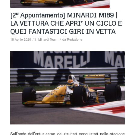
[2° Appuntamento] MINARDI M189 |
LA VETTURA CHE APRI’ UN CICLO E
QUEI FANTASTICI GIRI IN VETTA
/
/
18 Aprile 2020
in
Minardi Team
da
Redazione
Sull’onda dell’entusiasmo dei risultati conquistati nella stagione