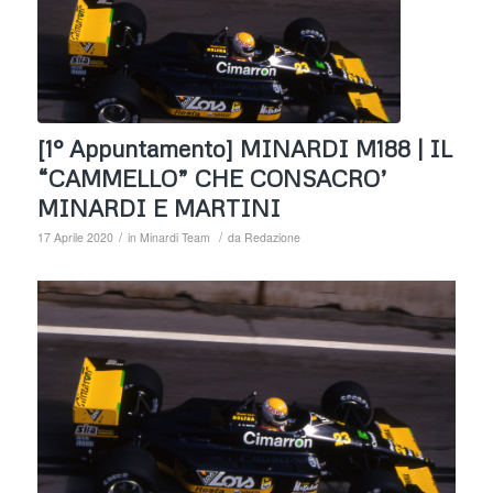
[1° Appuntamento] MINARDI M188 | IL
“CAMMELLO” CHE CONSACRO’
MINARDI E MARTINI
/
/
17 Aprile 2020
in
Minardi Team
da
Redazione