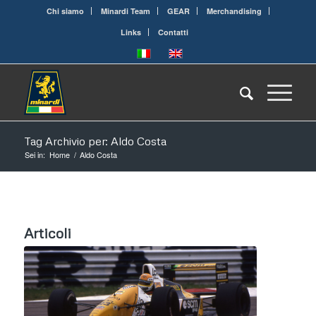
Chi siamo
Minardi Team
GEAR
Merchandising
Links
Contatti
Tag Archivio per: Aldo Costa
Sei in:
Home
/
Aldo Costa
Articoli