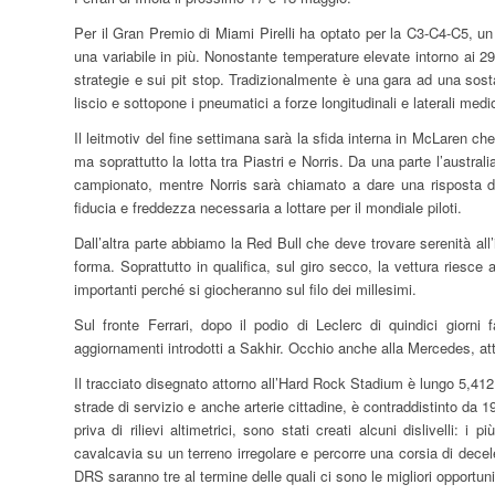
Per il Gran Premio di Miami Pirelli ha optato per la C3-C4-C5, u
una variabile in più. Nonostante temperature elevate intorno ai 2
strategie e sui pit stop. Tradizionalmente è una gara ad una sosta.
liscio e sottopone i pneumatici a forze longitudinali e laterali me
Il leitmotiv del fine settimana sarà la sfida interna in McLaren ch
ma soprattutto la lotta tra Piastri e Norris. Da una parte l’austral
campionato, mentre Norris sarà chiamato a dare una risposta do
fiducia e freddezza necessaria a lottare per il mondiale piloti.
Dall’altra parte abbiamo la Red Bull che deve trovare serenità a
forma. Soprattutto in qualifica, sul giro secco, la vettura riesce
importanti perché si giocheranno sul filo dei millesimi.
Sul fronte Ferrari, dopo il podio di Leclerc di quindici giorn
aggiornamenti introdotti a Sakhir. Occhio anche alla Mercedes, a
Il tracciato disegnato attorno all’Hard Rock Stadium è lungo 5,412 
strade di servizio e anche arterie cittadine, è contraddistinto da 
priva di rilievi altimetrici, sono stati creati alcuni dislivelli: 
cavalcavia su un terreno irregolare e percorre una corsia di dec
DRS saranno tre al termine delle quali ci sono le migliori opportuni