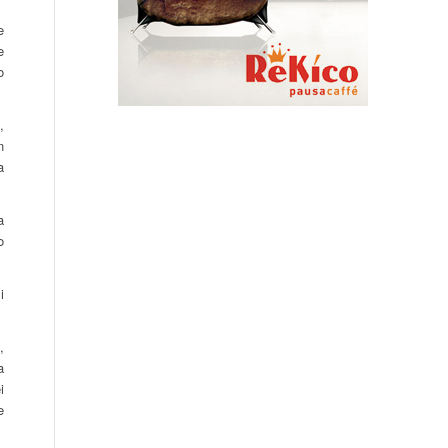
e
e
o
,
n
a
a
o
i
,
a
i
e