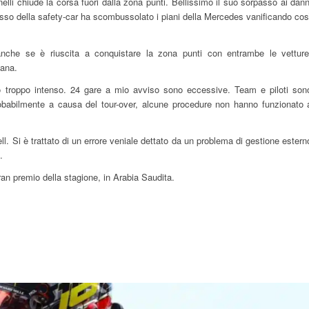
onelli chiude la corsa fuori dalla zona punti. Bellissimo il suo sorpasso ai dann
so della safety-car ha scombussolato i piani della Mercedes vanificando cos
anche se è riuscita a conquistare la zona punti con entrambe le vetture
mana.
rio troppo intenso. 24 gare a mio avviso sono eccessive. Team e piloti son
. Probabilmente a causa del tour-over, alcune procedure non hanno funzionato 
ll. Si è trattato di un errore veniale dettato da un problema di gestione estern
.
gran premio della stagione, in Arabia Saudita.