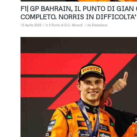
F1| GP BAHRAIN, IL PUNTO DI GIAN
COMPLETO. NORRIS IN DIFFICOLTA
/
/
13 Aprile 2025
in
Il Punto di G.C. Minardi
da
Redazione