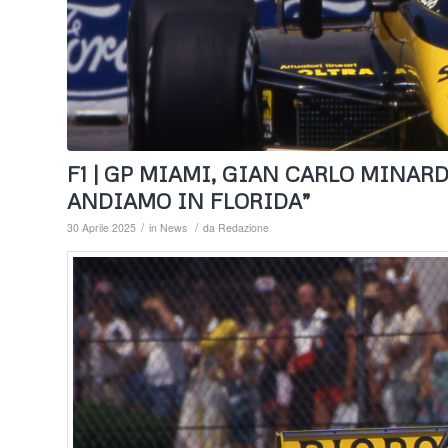
F1 | GP MIAMI, GIAN CARLO MINA
ANDIAMO IN FLORIDA”
/
/
30 Aprile 2025
in
News
da
Redazione