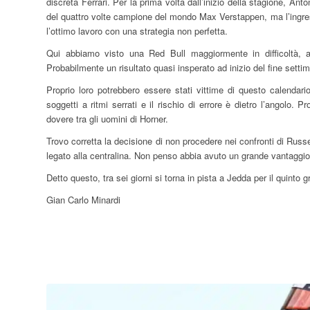
discreta Ferrari. Per la prima volta dall’inizio della stagione, Ant
del quattro volte campione del mondo Max Verstappen, ma l’ingres
l’ottimo lavoro con una strategia non perfetta.
Qui abbiamo visto una Red Bull maggiormente in difficoltà, 
Probabilmente un risultato quasi insperato ad inizio del fine setti
Proprio loro potrebbero essere stati vittime di questo calenda
soggetti a ritmi serrati e il rischio di errore è dietro l’angolo
dovere tra gli uomini di Horner.
Trovo corretta la decisione di non procedere nei confronti di Russe
legato alla centralina. Non penso abbia avuto un grande vantaggio
Detto questo, tra sei giorni si torna in pista a Jedda per il quinto 
Gian Carlo Minardi