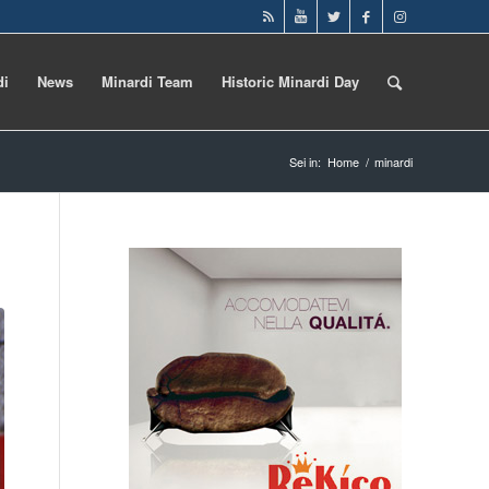
di
News
Minardi Team
Historic Minardi Day
Sei in:
Home
/
minardi