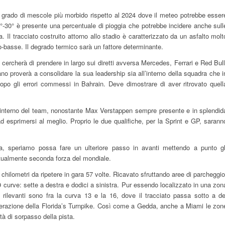
n grado di mescole più morbido rispetto al 2024 dove il meteo potrebbe esser
9°-30° è presente una percentuale di pioggia che potrebbe incidere anche sull
 Il tracciato costruito attorno allo stadio è caratterizzato da un asfalto molt
dio-basse. Il degrado termico sarà un fattore determinante.
e cercherà di prendere in largo sui diretti avversa Mercedes, Ferrari e Red Bull
iano proverà a consolidare la sua leadership sia all’interno della squadra che i
po gli errori commessi in Bahrain. Deve dimostrare di aver ritrovato quell
ll’interno del team, nonostante Max Verstappen sempre presente e in splendid
 ad esprimersi al meglio. Proprio le due qualifiche, per la Sprint e GP, sarann
i fa, speriamo possa fare un ulteriore passo in avanti mettendo a punto gl
ttualmente seconda forza del mondiale.
chilometri da ripetere in gara 57 volte. Ricavato sfruttando aree di parcheggio
19 curve: sette a destra e dodici a sinistra. Pur essendo localizzato in una zon
i più rilevanti sono fra la curva 13 e la 16, dove il tracciato passa sotto a de
elerazione della Florida’s Turnpike. Così come a Gedda, anche a Miami le zon
tà di sorpasso della pista.