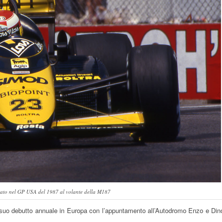
ato nel GP USA del 1987 al volante della M187
 il suo debutto annuale in Europa con l’appuntamento all’Autodromo Enzo e Din