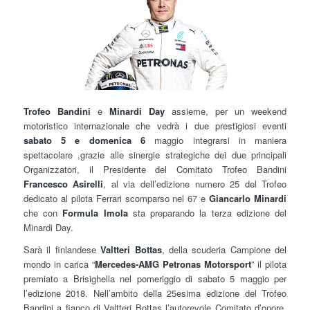
Trofeo Bandini
e
Minardi Day
assieme, per un weekend
motoristico internazionale che vedrà i due prestigiosi eventi
sabato 5 e domenica 6
maggio integrarsi in maniera
spettacolare ,grazie alle sinergie strategiche dei due principali
Organizzatori, il Presidente del Comitato Trofeo Bandini
Francesco Asirelli
, al via dell’edizione numero 25 del Trofeo
dedicato al pilota Ferrari scomparso nel 67 e
Giancarlo Minardi
che con
Formula Imola
sta preparando la terza edizione del
Minardi Day.
Sarà il finlandese
Valtteri Bottas
, della scuderia Campione del
mondo in carica “
Mercedes-AMG Petronas Motorsport
” il pilota
premiato a Brisighella nel pomeriggio di sabato 5 maggio per
l’edizione 2018. Nell’ambito della 25esima edizione del Trofeo
Bandini a fianco di Valtteri Bottas l’autorevole Comitato d’onore,