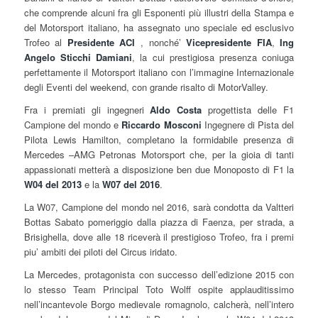
che comprende alcuni fra gli Esponenti più illustri della Stampa e
del Motorsport italiano, ha assegnato uno speciale ed esclusivo
Trofeo al
Presidente ACI
, nonché’
Vicepresidente FIA
,
Ing
Angelo Sticchi Damiani
, la cui prestigiosa presenza coniuga
perfettamente il Motorsport italiano con l’immagine Internazionale
degli Eventi del weekend, con grande risalto di MotorValley.
Fra i premiati gli ingegneri
Aldo Costa
progettista delle F1
Campione del mondo e
Riccardo Mosconi
Ingegnere di Pista del
Pilota Lewis Hamilton, completano la formidabile presenza di
Mercedes –AMG Petronas Motorsport che, per la gioia di tanti
appassionati metterà a disposizione ben due Monoposto di F1 la
W04 del 2013
e la
W07 del 2016
.
La W07, Campione del mondo nel 2016, sarà condotta da Valtteri
Bottas Sabato pomeriggio dalla piazza di Faenza, per strada, a
Brisighella, dove alle 18 riceverà il prestigioso Trofeo, fra i premi
piu’ ambiti dei piloti del Circus iridato.
La Mercedes, protagonista con successo dell’edizione 2015 con
lo stesso Team Principal Toto Wolff ospite applauditissimo
nell’incantevole Borgo medievale romagnolo, calcherà, nell’intero