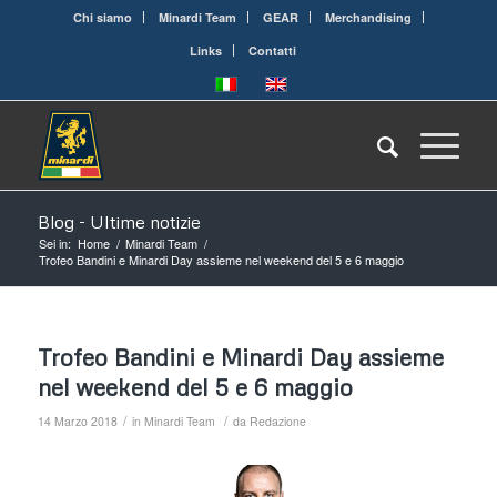
Chi siamo
Minardi Team
GEAR
Merchandising
Links
Contatti
Blog - Ultime notizie
Sei in:
Home
/
Minardi Team
/
Trofeo Bandini e Minardi Day assieme nel weekend del 5 e 6 maggio
Trofeo Bandini e Minardi Day assieme
nel weekend del 5 e 6 maggio
/
/
14 Marzo 2018
in
Minardi Team
da
Redazione