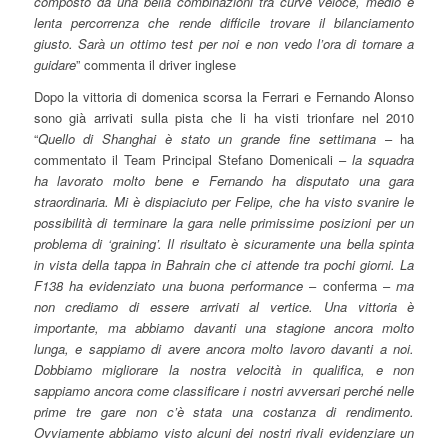
composto da una bella combinazioni tra curve veloce, medio e
lenta percorrenza che rende difficile trovare il bilanciamento
giusto. Sarà un ottimo test per noi e non vedo l’ora di tornare a
guidare
” commenta il driver inglese
Dopo la vittoria di domenica scorsa la Ferrari e Fernando Alonso
sono già arrivati sulla pista che li ha visti trionfare nel 2010
“
Quello di Shanghai è stato un grande fine settimana
– ha
commentato il Team Principal Stefano Domenicali –
la squadra
ha lavorato molto bene e Fernando ha disputato una gara
straordinaria. Mi è dispiaciuto per Felipe, che ha visto svanire le
possibilità di terminare la gara nelle primissime posizioni per un
problema di ‘graining’. Il risultato è sicuramente una bella spinta
in vista della tappa in Bahrain che ci attende tra pochi giorni. La
F138 ha evidenziato una buona performance
– conferma –
ma
non crediamo di essere arrivati al vertice. Una vittoria è
importante, ma abbiamo davanti una stagione ancora molto
lunga, e sappiamo di avere ancora molto lavoro davanti a noi.
Dobbiamo migliorare la nostra velocità in qualifica, e non
sappiamo ancora come classificare i nostri avversari perché nelle
prime tre gare non c’è stata una costanza di rendimento.
Ovviamente abbiamo visto alcuni dei nostri rivali evidenziare un