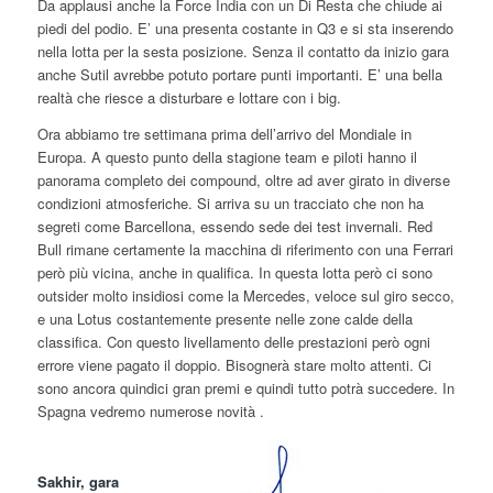
Da applausi anche la Force India con un Di Resta che chiude ai
piedi del podio. E’ una presenta costante in Q3 e si sta inserendo
nella lotta per la sesta posizione. Senza il contatto da inizio gara
anche Sutil avrebbe potuto portare punti importanti. E’ una bella
realtà che riesce a disturbare e lottare con i big.
Ora abbiamo tre settimana prima dell’arrivo del Mondiale in
Europa. A questo punto della stagione team e piloti hanno il
panorama completo dei compound, oltre ad aver girato in diverse
condizioni atmosferiche. Si arriva su un tracciato che non ha
segreti come Barcellona, essendo sede dei test invernali. Red
Bull rimane certamente la macchina di riferimento con una Ferrari
però più vicina, anche in qualifica. In questa lotta però ci sono
outsider molto insidiosi come la Mercedes, veloce sul giro secco,
e una Lotus costantemente presente nelle zone calde della
classifica. Con questo livellamento delle prestazioni però ogni
errore viene pagato il doppio. Bisognerà stare molto attenti. Ci
sono ancora quindici gran premi e quindi tutto potrà succedere. In
Spagna vedremo numerose novità .
Sakhir, gara