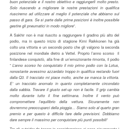
buon potenziale e il nostro obiettivo e raggiungerli molto presto.
Solo riuscendo a migliorare le nostre prestazioni in qualifica
riusciremo ad utilizzare al meglio il potenziale che abbiamo sul
passo di gara. Se si parte dalle prime posizioni è inoltre possibile
gestire gli pneumatici in modo migliore
”.
A Sakhir non è mai riuscito a raggiungere il gradino più alto del
podio, ma in questo inizio di stagione Kimi Raikkonen ha già
colto una vittoria e un secondo posto che gli valgono la seconda
posizione nel mondiale dietro a Vettel. Proprio l’anno scorso il
finlandese conquistò, alla fine di un’emozionante rimonta, il podio
”
L’anno scorso ho conquistato il mio primo podio con la Lotus,
nonostante avessimo azzardato troppo in qualifica restando fuori
dalla Q3. Il tracciato mi piace molto, anche se manca la vittoria.
E’ un tracciato anomalo in quanto completamente circondato
dalla sabbia. Travare il giusto set-up non è facile. Il grip cambia
molto durante tutto il fine settimana. Inoltre il vento può
compromettere l’equilibrio della vettura. Sicuramente non
dovremmo preoccuparci della pioggia… Siamo solo al quarto gran
premio e per questo è difficile fare delle previsioni. Dobbiamo
dare sempre il massimo per conquistare più punti possibili
”
Tra gli outsider da tenere in considerazione ci sono sicuramente i