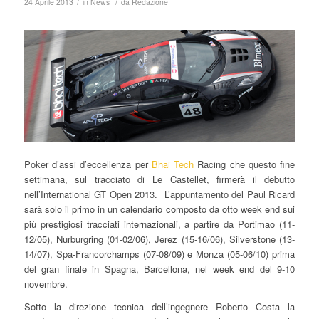
/
/
24 Aprile 2013
in
News
da
Redazione
Poker d’assi d’eccellenza per
Bhai Tech
Racing che questo fine
settimana, sul tracciato di Le Castellet, firmerà il debutto
nell’International GT Open 2013. L’appuntamento del Paul Ricard
sarà solo il primo in un calendario composto da otto week end sui
più prestigiosi tracciati internazionali, a partire da Portimao (11-
12/05), Nurburgring (01-02/06), Jerez (15-16/06), Silverstone (13-
14/07), Spa-Francorchamps (07-08/09) e Monza (05-06/10) prima
del gran finale in Spagna, Barcellona, nel week end del 9-10
novembre.
Sotto la direzione tecnica dell’ingegnere Roberto Costa la