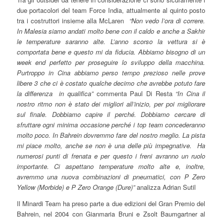
due portacolori del team Force India, attualmente al quinto posto
tra i costruttori insieme alla McLaren
“Non vedo l’ora di correre.
In Malesia siamo andati molto bene con il caldo e anche a Sakhir
le temperature saranno alte. L’anno scorso la vettura si è
comportata bene e questo mi da fiducia. Abbiamo bisogno di un
week end perfetto per proseguire lo sviluppo della macchina.
Purtroppo in Cina abbiamo perso tempo prezioso nelle prove
libere 3 che ci è costato qualche decimo che avrebbe potuto fare
la differenza in qualifica”
commenta Paul Di Resta
“In Cina il
nostro ritmo non è stato dei migliori all’inizio, per poi migliorare
sul finale. Dobbiamo capire il perché. Dobbiamo cercare di
sfruttare ogni minima occasione perché i top team concederanno
molto poco. In Bahrein dovremmo fare del nostro meglio. La pista
mi piace molto, anche se non è una delle più impegnative. Ha
numerosi punti di frenata e per questo i freni avranno un ruolo
importante. Ci aspettano temperature molto alte e, inoltre,
avremmo una nuova combinazioni di pneumatici, con P Zero
Yellow (Morbide) e P Zero Orange (Dure)”
analizza Adrian Sutil
Il Minardi Team ha preso parte a due edizioni del Gran Premio del
Bahrein, nel 2004 con Gianmaria Bruni e Zsolt Baumgartner al