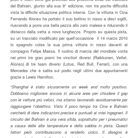
del Bahrain, giunto alla sua 9° edizione, non tra poche difficoltà
vista la difficile situazione politica interna. Con la vittoria in Cina
Fernando Alonso ha portato il suo bottino in rosso a dieci sigilli,
riuscendo a porre una bella pezza allo zero malese e riducendo il
distacco dalla vetta a nove lunghezze. Proprio su questa pista,
su un tracciato modificato per quell’occasione il 14 marzo 2010
lo spagnolo colse la sua prima vittoria in rosso davanti al
compagno Felipe Massa. Il ruolino di marcia del mondiale conta
nei primi tre gran premi tre vincitori diversi (Raikkonen, Vettel,
Alonso) di tre team diversi (Lotus, Red Bull, Ferrari), con una
Mercedes che è salita sul podio negli ultimi due appuntamenti
grazie a Lewis Hamilton.
“
Shanghai è stato sicuramente un week end molto positivo.
Dobbiamo migliorare ancora in alcune aree per chiudere il gap
con le vetture più veloci, ma stiamo lavorando assiduamente per
raggiungere l’obiettivo. Visto il poco tempo tra Cina e Bahrain
cercherò di dare indicazioni precise e puntuali ai miei ingegneri. Il
circuito del Bahrain è una vera sfida, soprattutto per i pneumatici
a causa delle alte temperature e della sabbia in pista. Questi
fattori però contribuiscono a renderlo unico. Il disegno è