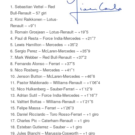
1. Sebastian Vettel – Red
Bull-Renault – 57 giri
2. Kimi Raikkonen – Lotus-
Renault – +9″1
3. Romain Grosjean – Lotus-Renault – +19″5
4. Paul di Resta – Force India-Mercedes – +21″7
5. Lewis Hamilton – Mercedes – +35″2
6. Sergio Perez – McLaren-Mercedes – +35″9
7. Mark Webber – Red Bull-Renault – +37″2
8. Fernando Alonso – Ferrari – +37″5
9. Nico Rosberg – Mercedes – +41″1
10. Jenson Button – McLaren-Mercedes – +46″6
11. Pastor Maldonado – Williams-Renault – +1’06″4
12. Nico Hulkenberg – Sauber-Ferrari – +1’12″9
13. Adrian Sutil – Force India-Mercedes – +1’16″7
14. Valtteri Bottas – Williams-Renault – +1’21″5
15. Felipe Massa – Ferrari – +1’26″3
16. Daniel Ricciardo – Toro Rosso-Ferrari – +1 giro
17. Charles Pic – Caterham-Renault – +1 giro
18. Esteban Gutierrez – Sauber – +1 giro
19. Jules Bianchi – Marussia-Cosworth – +1 giro