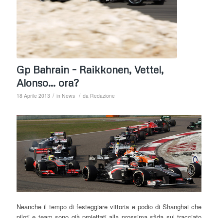
Gp Bahrain – Raikkonen, Vettel,
Alonso… ora?
/
/
18 Aprile 2013
in
News
da
Redazione
Neanche il tempo di festeggiare vittoria e podio di Shanghai che
piloti e team sono già proiettati alla prossima sfida sul tracciato