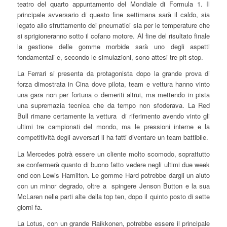
teatro del quarto appuntamento del Mondiale di Formula 1. Il
principale avversario di questo fine settimana sarà il caldo, sia
legato allo sfruttamento dei pneumatici sia per le temperature che
si sprigioneranno sotto il cofano motore. Al fine del risultato finale
la gestione delle gomme morbide sarà uno degli aspetti
fondamentali e, secondo le simulazioni, sono attesi tre pit stop.
La Ferrari si presenta da protagonista dopo la grande prova di
forza dimostrata in Cina dove pilota, team e vettura hanno vinto
una gara non per fortuna o demeriti altrui, ma mettendo in pista
una supremazia tecnica che da tempo non sfoderava. La Red
Bull rimane certamente la vettura di riferimento avendo vinto gli
ultimi tre campionati del mondo, ma le pressioni interne e la
competitività degli avversari li ha fatti diventare un team battibile.
La Mercedes potrà essere un cliente molto scomodo, soprattutto
se confermerà quanto di buono fatto vedere negli ultimi due week
end con Lewis Hamilton. Le gomme Hard potrebbe dargli un aiuto
con un minor degrado, oltre a spingere Jenson Button e la sua
McLaren nelle parti alte della top ten, dopo il quinto posto di sette
giorni fa.
La Lotus, con un grande Raikkonen, potrebbe essere il principale