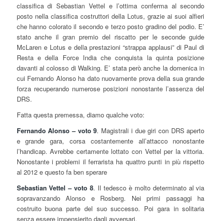
classifica di Sebastian Vettel e l’ottima conferma al secondo
posto nella classifica costruttori della Lotus, grazie ai suoi alfieri
che hanno colorato il secondo e terzo posto gradino del podio. E’
stato anche il gran premio del riscatto per le seconde guide
McLaren e Lotus e della prestazioni “strappa applausi” di Paul di
Resta e della Force India che conquista la quinta posizione
davanti al colosso di Walking. E’ stata però anche la domenica in
cui Fernando Alonso ha dato nuovamente prova della sua grande
forza recuperando numerose posizioni nonostante l’assenza del
DRS.
Fatta questa premessa, diamo qualche voto:
Fernando Alonso – voto 9
. Magistrali i due giri con DRS aperto
e grande gara, corsa costantemente all’attacco nonostante
l’handicap. Avrebbe certamente lottato con Vettel per la vittoria.
Nonostante i problemi il ferrarista ha quattro punti in più rispetto
al 2012 e questo fa ben sperare
Sebastian Vettel – voto 8
. Il tedesco è molto determinato al via
sopravanzando Alonso e Rosberg. Nei primi passaggi ha
costruito buona parte del suo successo. Poi gara in solitaria
senza essere impensierito dagli avversari.