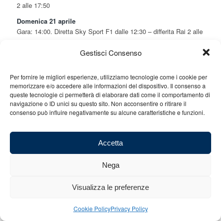
2 alle 17:50
Domenica 21 aprile
Gara: 14:00. Diretta Sky Sport F1 dalle 12:30 – differita Rai 2 alle
21:00.
Gestisci Consenso
Per fornire le migliori esperienze, utilizziamo tecnologie come i cookie per
memorizzare e/o accedere alle informazioni del dispositivo. Il consenso a
queste tecnologie ci permetterà di elaborare dati come il comportamento di
navigazione o ID unici su questo sito. Non acconsentire o ritirare il
consenso può influire negativamente su alcune caratteristiche e funzioni.
Accetta
Gp Cina – Up & Down
Nega
/
/
15 Aprile 2013
in
News
da
Redazione
Visualizza le preferenze
Cookie Policy
Privacy Policy