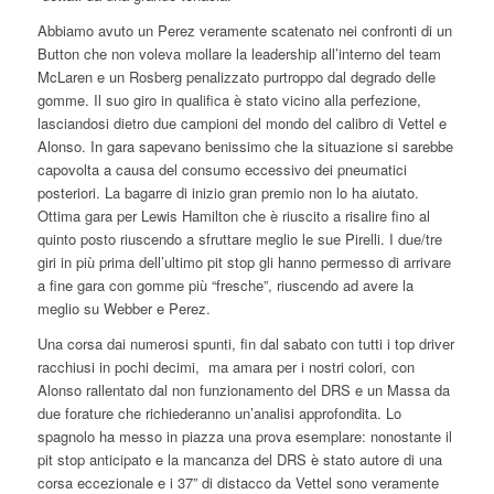
Abbiamo avuto un Perez veramente scatenato nei confronti di un
Button che non voleva mollare la leadership all’interno del team
McLaren e un Rosberg penalizzato purtroppo dal degrado delle
gomme. Il suo giro in qualifica è stato vicino alla perfezione,
lasciandosi dietro due campioni del mondo del calibro di Vettel e
Alonso. In gara sapevano benissimo che la situazione si sarebbe
capovolta a causa del consumo eccessivo dei pneumatici
posteriori. La bagarre di inizio gran premio non lo ha aiutato.
Ottima gara per Lewis Hamilton che è riuscito a risalire fino al
quinto posto riuscendo a sfruttare meglio le sue Pirelli. I due/tre
giri in più prima dell’ultimo pit stop gli hanno permesso di arrivare
a fine gara con gomme più “fresche”, riuscendo ad avere la
meglio su Webber e Perez.
Una corsa dai numerosi spunti, fin dal sabato con tutti i top driver
racchiusi in pochi decimi, ma amara per i nostri colori, con
Alonso rallentato dal non funzionamento del DRS e un Massa da
due forature che richiederanno un’analisi approfondita. Lo
spagnolo ha messo in piazza una prova esemplare: nonostante il
pit stop anticipato e la mancanza del DRS è stato autore di una
corsa eccezionale e i 37” di distacco da Vettel sono veramente