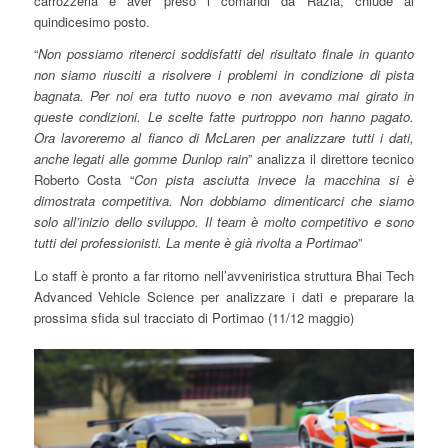
carrozzeria e aver preso i comandi da Razia, chiude al
quindicesimo posto.
“
Non possiamo ritenerci soddisfatti del risultato finale in quanto
non siamo riusciti a risolvere i problemi in condizione di pista
bagnata. Per noi era tutto nuovo e non avevamo mai girato in
queste condizioni. Le scelte fatte purtroppo non hanno pagato.
Ora lavoreremo al fianco di McLaren per analizzare tutti i dati,
anche legati alle gomme Dunlop rain
” analizza il direttore tecnico
Roberto Costa “
Con pista asciutta invece la macchina si è
dimostrata competitiva. Non dobbiamo dimenticarci che siamo
solo all’inizio dello sviluppo. Il team è molto competitivo e sono
tutti dei professionisti. La mente è già rivolta a Portimao
”
Lo staff è pronto a far ritorno nell’avveniristica struttura Bhai Tech
Advanced Vehicle Science per analizzare i dati e preparare la
prossima sfida sul tracciato di Portimao (11/12 maggio)