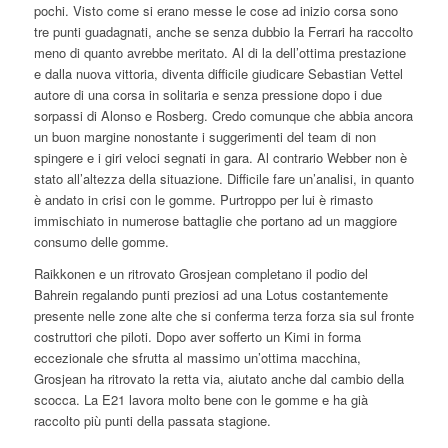
pochi. Visto come si erano messe le cose ad inizio corsa sono
tre punti guadagnati, anche se senza dubbio la Ferrari ha raccolto
meno di quanto avrebbe meritato. Al di la dell’ottima prestazione
e dalla nuova vittoria, diventa difficile giudicare Sebastian Vettel
autore di una corsa in solitaria e senza pressione dopo i due
sorpassi di Alonso e Rosberg. Credo comunque che abbia ancora
un buon margine nonostante i suggerimenti del team di non
spingere e i giri veloci segnati in gara. Al contrario Webber non è
stato all’altezza della situazione. Difficile fare un’analisi, in quanto
è andato in crisi con le gomme. Purtroppo per lui è rimasto
immischiato in numerose battaglie che portano ad un maggiore
consumo delle gomme.
Raikkonen e un ritrovato Grosjean completano il podio del
Bahrein regalando punti preziosi ad una Lotus costantemente
presente nelle zone alte che si conferma terza forza sia sul fronte
costruttori che piloti. Dopo aver sofferto un Kimi in forma
eccezionale che sfrutta al massimo un’ottima macchina,
Grosjean ha ritrovato la retta via, aiutato anche dal cambio della
scocca. La E21 lavora molto bene con le gomme e ha già
raccolto più punti della passata stagione.