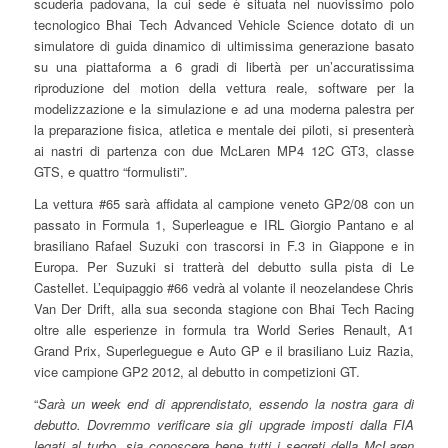
scuderia padovana, la cui sede è situata nel nuovissimo polo
tecnologico Bhai Tech Advanced Vehicle Science dotato di un
simulatore di guida dinamico di ultimissima generazione basato
su una piattaforma a 6 gradi di libertà per un’accuratissima
riproduzione del motion della vettura reale, software per la
modelizzazione e la simulazione e ad una moderna palestra per
la preparazione fisica, atletica e mentale dei piloti, si presenterà
ai nastri di partenza con due McLaren MP4 12C GT3, classe
GTS, e quattro “formulisti”.
La vettura #65 sarà affidata al campione veneto GP2/08 con un
passato in Formula 1, Superleague e IRL Giorgio Pantano e al
brasiliano Rafael Suzuki con trascorsi in F.3 in Giappone e in
Europa. Per Suzuki si tratterà del debutto sulla pista di Le
Castellet. L’equipaggio #66 vedrà al volante il neozelandese Chris
Van Der Drift, alla sua seconda stagione con Bhai Tech Racing
oltre alle esperienze in formula tra World Series Renault, A1
Grand Prix, Superleguegue e Auto GP e il brasiliano Luiz Razia,
vice campione GP2 2012, al debutto in competizioni GT.
“
Sarà un week end di apprendistato, essendo la nostra gara di
debutto. Dovremmo verificare sia gli upgrade imposti dalla FIA
legati al turbo, sia conoscere bene tutti i segreti della McLaren