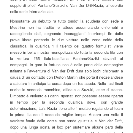
coppie di piloti Pantano/Suzuki e Van Der Drif/Razia, all’esordio
nella serie internazionale.
Nonostante un debutto “a tutto tondo” la scuderia con sede a
Mestrino non ha tradito le attese accumulando chilometri e
raccogliendo dati, segnando incoraggianti intertempi fin dalle
prove libere portando le due vetture nelle zone calde della
classifica. In qualifica 1 il talento dei quattro formulisti viene
messo in bella mostra monopolizzando tutta la seconda fila con
la vettura #65 italo-brasiliana Pantano/Suziki davanti ai
compagni. In gara la fortuna non è dalla parte della compagine
italiana e l’avventura di Van der Drift dura solo lochi chilometri a
causa di un contatto con l’Aston Martin che porta il neozelandese
a salutare in anticipo la corsa dopo un testacoda. Nelle fasi finali
anche la seconda macchina, affidata a Suzuki, esce di scena.
L’impatto è violento e i danni riportati non possono essere riparati
in tempo per la seconda qualifica dove, con grande
determinazione, Luiz Razia tiene alto il morale regalando al team
la prima fila con il secondo miglior tempo. Ancora una volta il
verdetto finale della corsa non rende giustizia e Van der Drift,
dopo una lunga sosta ai box per sistemare alcune parti della