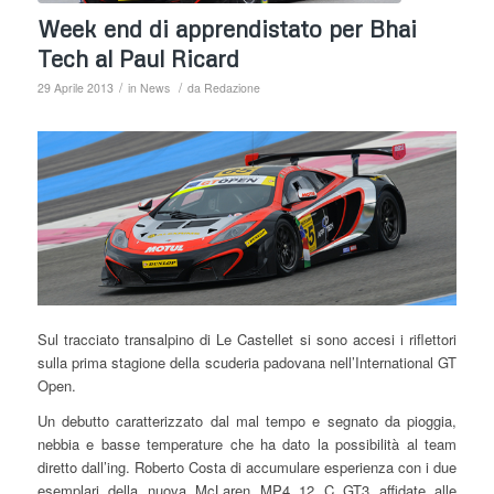
Week end di apprendistato per Bhai
Tech al Paul Ricard
/
/
29 Aprile 2013
in
News
da
Redazione
Sul tracciato transalpino di Le Castellet si sono accesi i riflettori
sulla prima stagione della scuderia padovana nell’International GT
Open.
Un debutto caratterizzato dal mal tempo e segnato da pioggia,
nebbia e basse temperature che ha dato la possibilità al team
diretto dall’ing. Roberto Costa di accumulare esperienza con i due
esemplari della nuova McLaren MP4 12 C GT3 affidate alle