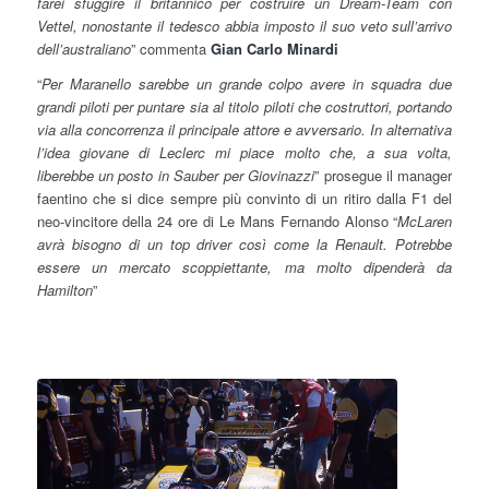
farei sfuggire il britannico per costruire un Dream-Team con
Vettel, nonostante il tedesco abbia imposto il suo veto sull’arrivo
dell’australiano
” commenta
Gian Carlo Minardi
“
Per Maranello sarebbe un grande colpo avere in squadra due
grandi piloti per puntare sia al titolo piloti che costruttori, portando
via alla concorrenza il principale attore e avversario. In alternativa
l’idea giovane di Leclerc mi piace molto che, a sua volta,
liberebbe un posto in Sauber per Giovinazzi
” prosegue il manager
faentino che si dice sempre più convinto di un ritiro dalla F1 del
neo-vincitore della 24 ore di Le Mans Fernando Alonso “
McLaren
avrà bisogno di un top driver così come la Renault. Potrebbe
essere un mercato scoppiettante, ma molto dipenderà da
Hamilton
”