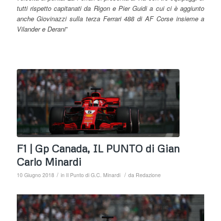
tutti rispetto capitanati da Rigon e Pier Guidi a cui ci è aggiunto
anche Giovinazzi sulla terza Ferrari 488 di AF Corse insieme a
Vilander e Derani
”
F1 | Gp Canada, IL PUNTO di Gian
Carlo Minardi
/
/
10 Giugno 2018
in
Il Punto di G.C. Minardi
da
Redazione