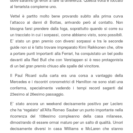
dove saranno gli errori a fare la differenza. Questa volta è toccato
al ferrarista compierne uno.
Vettel è partito molto bene provando subito alla prima curva
l’attacco ai danni di Bottas, arrivando però al contatto. Non
bisogna farsi prendere dalla foga, soprattutto quando si corre su
un tracciato in cui i sorpassi, come abbiamo visto, sono possibili.
E’ stato un gran premio con diversi sorpassi e tra le seconde
guide non si è fatto trovare impreparato Kimi Raikkonen che, oltre
a portare punti importanti alla Ferrari, ha conquistato un bel podio
davanti alla Red Bull che con Verstappen si è reso protagonista
di un bel gran premio chiuso alle spalle del vincitore.
Il Paul Ricard sulla carta era una corsa a vantaggio della
Mercedes e i riscontri cronometrici di Hamilton ne sono stati una
conferma, specialmente vedendo i tempi record seganti dal
23esimo al 26esimo passaggio.
E’ stato ancora un weekend decisamente positivo per Leclerc
che ha “regalato” all’Alfa Romeo Sauber un punto importante nella
ricorrenza del 108esimo compleanno della casa milanese,
dimostrando di essere ormai maturo per un salto di qualità. Umori
decisamente diversi in casa Williams e McLaren che stanno