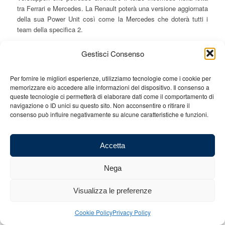
tra Ferrari e Mercedes. La Renault poterà una versione aggiornata
della sua Power Unit così come la Mercedes che doterà tutti i
team della specifica 2.
Sul fronte pneumatici la Pirelli preannuncia numerosi pit-stop
Gestisci Consenso
confermando le mescole viste quindici giorni fa con hypersoft,
ultrasoft e supersoft. Diversa strategie in casa Ferrari e
Mercedes con Maranello che predilige la mescola più morbida, al
Per fornire le migliori esperienze, utilizziamo tecnologie come i cookie per
memorizzare e/o accedere alle informazioni del dispositivo. Il consenso a
debutto in Canada, con otto set per ciascun pilota contro i cinque
queste tecnologie ci permetterà di elaborare dati come il comportamento di
per Hamilton/Bottas.
navigazione o ID unici su questo sito. Non acconsentire o ritirare il
Sono state due settimane interessanti contraddistinte
consenso può influire negativamente su alcune caratteristiche e funzioni.
dall’annuncio del cambio di casacca “speedy” di Simone Resta
che saluta Maranello per approdare immediatamente alla Sauber.
Accetta
Questa operazione mi fa pensare che sia un’ulteriore passo verso
il ritorno concreto dell’Alfa Romeo in F1 che proprio in questi
giorni ha lanciato la nuova supercar 8C. La Ferrari ha bisogno di
Nega
un junior team, soprattutto dopo quanto visto nel principato col
sorpasso facile di Hamilton ai danni di Ocon al volante della sua
Visualizza le preferenze
Force India motorizzata Mercedes.
Cookie Policy
Privacy Policy
Sinceramente non mi scandalizzo per questi episodi poiché ci