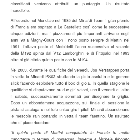
classificati venivano attribuiti un punteggio. Un risultato
incredibile.
All’esordio nel Mondiale nel 1985 del Minardi Team il gran premio
di Francia era ospitato a Le Castellett così come le successive
cinque edizioni, ma i piazzamenti più importanti arrivano negli
anni ’90 a Magny-Cours con il nono posto sempre di Martini nel
1991, l’ottavo posto di Morbidelli l’anno successivo al volante
della M192 spinta dal V12 Lamborghini e di Fittipaldi nel 1993
oltre al già citato quinto posto con la M194.
Nel 2003, durante le qualifiche del venerdì, Jos Verstappen porta
in vetta la Minardi PS03 sfruttando la pista asciutta e le gomme
slick facendo esplodere tutto il box di gioia. In quella stagione le
qualifiche si disputavano su due giri veloci, uno il venerdì e l’altro
il sabato, successivamente sommati per disegnare la griglia.
Dopo un abbondamene acquazzone, sul finale di sessione la
pista si asciuga e nel loro unico giro i piloti Minardi abbandonano
le mescole rain portando in vetta il team faentino. Un risultato
che ci piace ricordare.
“
Il quinto posto di Martini conquistato in Francia fu molto
importante in termini di punteggio. Insieme a Michele Alboreto