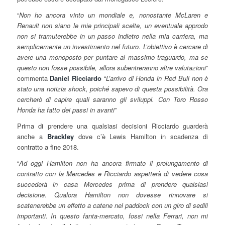
“
Non ho ancora vinto un mondiale e, nonostante McLaren e
Renault non siano le mie principali scelte, un eventuale approdo
non si tramuterebbe in un passo indietro nella mia carriera, ma
semplicemente un investimento nel futuro. L’obiettivo è cercare di
avere una monoposto per puntare al massimo traguardo, ma se
questo non fosse possibile, allora subentreranno altre valutazioni
”
commenta
Daniel Ricciardo
“
L’arrivo di Honda in Red Bull non è
stato una notizia shock, poiché sapevo di questa possibilità. Ora
cercherò di capire quali saranno gli sviluppi. Con Toro Rosso
Honda ha fatto dei passi in avanti
”
Prima di prendere una qualsiasi decisioni Ricciardo guarderà
anche a
Brackley
dove c’è Lewis Hamilton in scadenza di
contratto a fine 2018.
“
Ad oggi Hamilton non ha ancora firmato il prolungamento di
contratto con la Mercedes e Ricciardo aspetterà di vedere cosa
succederà in casa Mercedes prima di prendere qualsiasi
decisione. Qualora Hamilton non dovesse rinnovare si
scatenerebbe un effetto a catene nel paddock con un giro di sedili
importanti. In questo fanta-mercato, fossi nella Ferrari, non mi