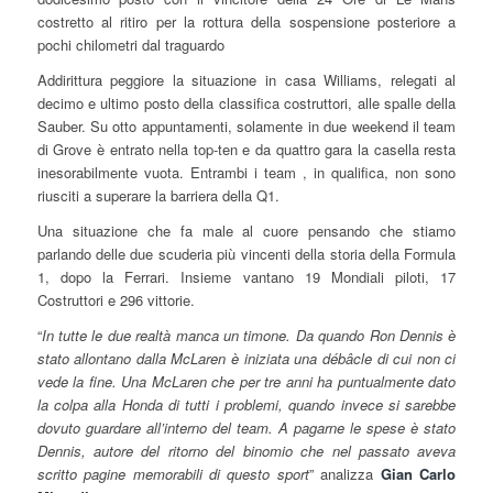
costretto al ritiro per la rottura della sospensione posteriore a
pochi chilometri dal traguardo
Addirittura peggiore la situazione in casa Williams, relegati al
decimo e ultimo posto della classifica costruttori, alle spalle della
Sauber. Su otto appuntamenti, solamente in due weekend il team
di Grove è entrato nella top-ten e da quattro gara la casella resta
inesorabilmente vuota. Entrambi i team , in qualifica, non sono
riusciti a superare la barriera della Q1.
Una situazione che fa male al cuore pensando che stiamo
parlando delle due scuderia più vincenti della storia della Formula
1, dopo la Ferrari. Insieme vantano 19 Mondiali piloti, 17
Costruttori e 296 vittorie.
“
In tutte le due realtà manca un timone. Da quando Ron Dennis è
stato allontano dalla McLaren è iniziata una débâcle di cui non ci
vede la fine. Una McLaren che per tre anni ha puntualmente dato
la colpa alla Honda di tutti i problemi, quando invece si sarebbe
dovuto guardare all’interno del team. A pagarne le spese è stato
Dennis, autore del ritorno del binomio che nel passato aveva
scritto pagine memorabili di questo sport
” analizza
Gian Carlo