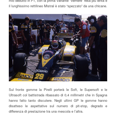
mio debutto in F1, con la prima variante “Verriere” resa più lenta e
il lunghissimo rettilineo Mistral è stato “spezzato” da una chicane.
Sul fronte gomme la Pirelli porterà le Soft, le Supersoft e le
Ultrasoft col battistrada ribassato di 0,4 millimetri che in Spagna
hanno fatto tanto discutere. Negli ultimi GP le gomme hanno
disatteso le aspettative sul numero di pit-stop, degrado e
differenza di prestazione tra una mescola e l’altra.