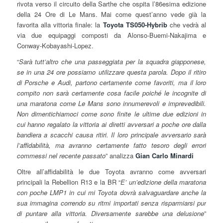
rivota verso il circuito della Sarthe che ospita l’86esima edizione
della 24 Ore di Le Mans. Mai come quest’anno vede già la
favorita alla vittoria finale: la
Toyota TS050-Hybrib
che vedrà al
via due equipaggi composti da Alonso-Buemi-Nakajima e
Conway-Kobayashi-Lopez.
“
Sarà tutt’altro che una passeggiata per la squadra giapponese,
se in una 24 ore possiamo utilizzare questa parola. Dopo il ritiro
di Porsche e Audi, partono certamente come favoriti, ma il loro
compito non sarà certamente cosa facile poiché le incognite di
una maratona come Le Mans sono innumerevoli e imprevedibili.
Non dimentichiamoci come sono finite le ultime due edizioni in
cui hanno regalato la vittoria ai diretti avversari a poche ore dalla
bandiera a scacchi causa ritiri. Il loro principale avversario sarà
l’affidabilità, ma avranno certamente fatto tesoro degli errori
commessi nel recente passato
” analizza
Gian Carlo Minardi
Oltre all’affidabilità le due Toyota avranno come avversari
principali la Rebellion R13 e la BR “
E’ un’edizione della maratona
con poche LMP1 in cui mi Toyota dovrà salvaguardare anche la
sua immagina correndo su ritmi importati senza risparmiarsi pur
di puntare alla vittoria. Diversamente sarebbe una delusione
”