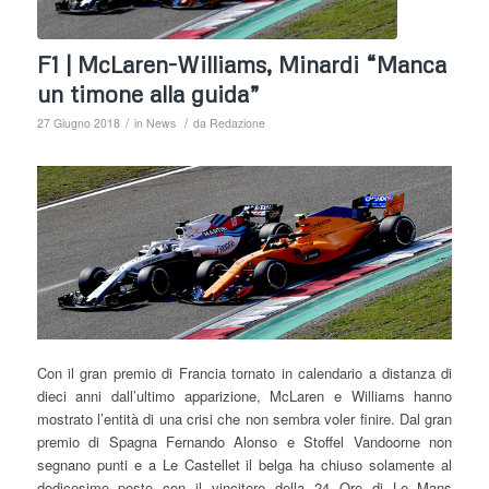
F1 | McLaren-Williams, Minardi “Manca
un timone alla guida”
/
/
27 Giugno 2018
in
News
da
Redazione
Con il gran premio di Francia tornato in calendario a distanza di
dieci anni dall’ultimo apparizione, McLaren e Williams hanno
mostrato l’entità di una crisi che non sembra voler finire. Dal gran
premio di Spagna Fernando Alonso e Stoffel Vandoorne non
segnano punti e a Le Castellet il belga ha chiuso solamente al
dodicesimo posto con il vincitore della 24 Ore di Le Mans