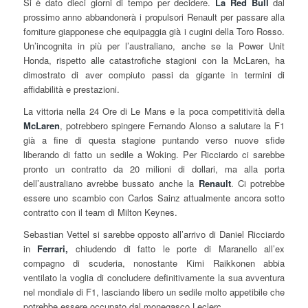
Si è dato dieci giorni di tempo per decidere.
La Red Bull
dal
prossimo anno abbandonerà i propulsori Renault per passare alla
forniture giapponese che equipaggia già i cugini della Toro Rosso.
Un’incognita in più per l’australiano, anche se la Power Unit
Honda, rispetto alle catastrofiche stagioni con la McLaren, ha
dimostrato di aver compiuto passi da gigante in termini di
affidabilità e prestazioni.
La vittoria nella 24 Ore di Le Mans e la poca competitività della
McLaren
, potrebbero spingere Fernando Alonso a salutare la F1
già a fine di questa stagione puntando verso nuove sfide
liberando di fatto un sedile a Woking. Per Ricciardo ci sarebbe
pronto un contratto da 20 milioni di dollari, ma alla porta
dell’australiano avrebbe bussato anche la
Renault
. Ci potrebbe
essere uno scambio con Carlos Sainz attualmente ancora sotto
contratto con il team di Milton Keynes.
Sebastian Vettel si sarebbe opposto all’arrivo di Daniel Ricciardo
in
Ferrari,
chiudendo di fatto le porte di Maranello all’ex
compagno di scuderia, nonostante Kimi Raikkonen abbia
ventilato la voglia di concludere definitivamente la sua avventura
nel mondiale di F1, lasciando libero un sedile molto appetibile che
potrebbe essere occupato dal monegasco Leclerc.