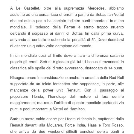
A Le Castellet, oltre alla supremazia Mercedes, abbiamo
assistito ad una corsa ricca di errori, a partire da Sebastian Vettel
che col quinto posto ha lasciato indietro punti importanti in ottica
mondiale. Il tedesco della Ferrari è strato troppo irruento
cercando il sorpasso ai danni di Bottas fin dalla prima curva,
arrivando al contatto e subendo la penalità di 5”. Deve ricordarsi
di essere un quattro volte campione del mondo.
In un mondiale così al limite dove a fare la differenza saranno
proprio gli errori, Seb si è giocato già tutti i bonus ritrovandosi in
classifica alle spalle del diretto avversario, distaccato di 14 punti.
Bisogna tenere in considerazione anche la crescita della Red Bull
supportata da un telaio fantastico che sopperisce, in parte, alle
mancanze della power unit Renault. Con il passaggio al
propulsore Honda, l’handicap del motore si farà sentire
maggiormente, ma resta l’arbitro di questo mondiale portando via
punti e podi importanti a Vettel ed Hamilton.
Sarà un mese caldo anche per i team di fascia b, capitanati dalla
Renault davanti alla McLaren, Force India, Haas e Toro Rosso,
che arriva da due weekend difficili conclusi senza punti a