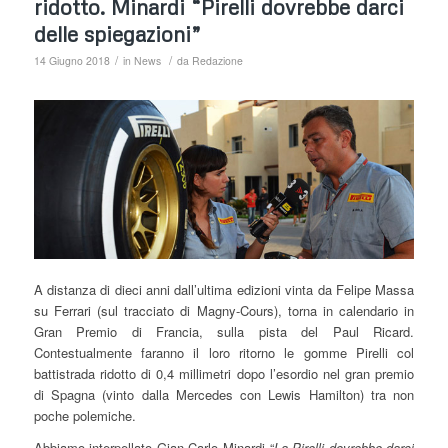
ridotto. Minardi “Pirelli dovrebbe darci
delle spiegazioni”
/
/
14 Giugno 2018
in
News
da
Redazione
A distanza di dieci anni dall’ultima edizioni vinta da Felipe Massa
su Ferrari (sul tracciato di Magny-Cours), torna in calendario in
Gran Premio di Francia, sulla pista del Paul Ricard.
Contestualmente faranno il loro ritorno le gomme Pirelli col
battistrada ridotto di 0,4 millimetri dopo l’esordio nel gran premio
di Spagna (vinto dalla Mercedes con Lewis Hamilton) tra non
poche polemiche.
Abbiamo interpellato Gian Carlo Minardi “
La Pirelli dovrebbe darci