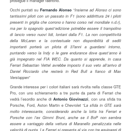
prosegue il manager faentino.
Occhi puntati su
Fernando Alonso
“
Insieme ad Alonso ci sono
tantissimi piloti con un passato in F1 (sono addirittura 24 i piloti
presenti in griglia che corrono o hanno corso nel mondiale n.d.r),
ma per lo spagnolo quest’edizione potrebbe essere il trampolino
di lancio verso nuovi lidi, lontani dalla F1. La non competitività
della McLaren e la contestuale non disponibilità di sedili
importanti porterà un pilota di 37anni a guardarsi intorno,
puntando verso la Indy o le gare endurance dove quest’anno è
già impegnato nel FIA WEC. Da quanto si apprende, in casa
Ferrari Sebastian Vettel avrebbe imposto il suo veto all’arrivo di
Daniel Ricciardo che resterà in Red Bull a fianco di Max
Verstappen
”
Grande interesse per i colori italiani sarà rivolta nella classe GTE
Pro, con uno schieramento a tre punte da parte di Ferrari che
vedrà l’esordio anche di
Antonio Giovinazzi
, con una sfida tra
Porsche, Ford, Aston Martin e Chevrolet “
La sfida in GTE sarà
molto interessante, considerando anche la lotta tra Ferrari e
Porsche con l’ex Gimmi Bruni, anche se il BoP non sembra
essere a vantaggio della vettura di Maranello penalizzata nelle
velocità di punta. La Ferrari si presenta al via con tre equipaggi di