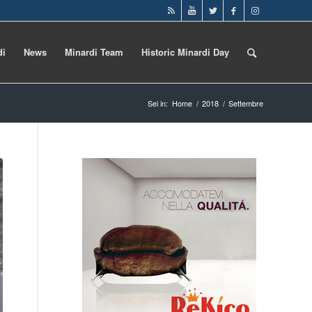
di
News
Minardi Team
Historic Minardi Day
Sei in:
Home
/
2018
/
Settembre