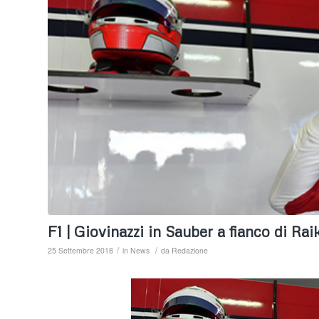
F1 | Giovinazzi in Sauber a fianco di 
/
/
25 Settembre 2018
in
News
da
Redazione