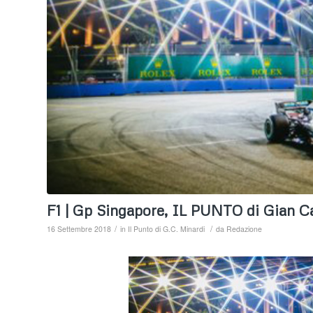
F1 | Gp Singapore, IL PUNTO di Gian Ca
/
/
16 Settembre 2018
in
Il Punto di G.C. Minardi
da
Redazione