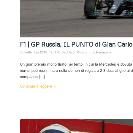
F1 | GP Russia, IL PUNTO di Gian Carlo
/
/
30 Settembre 2018
in
Il Punto di G.C. Minardi
da
Redazione
Un gran premio molto tirato nei tempi in cui la Mercedes è dovuta ri
non si può recriminare nulla se non di regalare 2-3 dec. al giro ai d
compagno […]
Continua a leggere