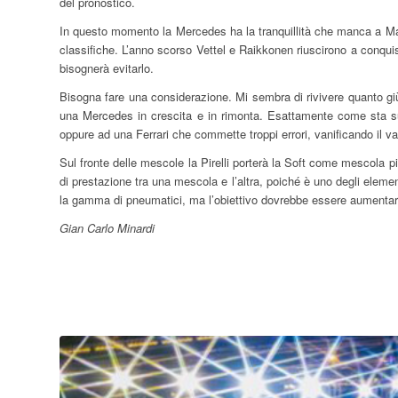
del pronostico.
In questo momento la Mercedes ha la tranquillità che manca a Mar
classifiche. L’anno scorso Vettel e Raikkonen riuscirono a conqui
bisognerà evitarlo.
Bisogna fare una considerazione. Mi sembra di rivivere quanto giù
una Mercedes in crescita e in rimonta. Esattamente come sta s
oppure ad una Ferrari che commette troppi errori, vanificando il v
Sul fronte delle mescole la Pirelli porterà la Soft come mescola p
di prestazione tra una mescola e l’altra, poiché è uno degli eleme
la gamma di pneumatici, ma l’obiettivo dovrebbe essere aumentare 
Gian Carlo Minardi