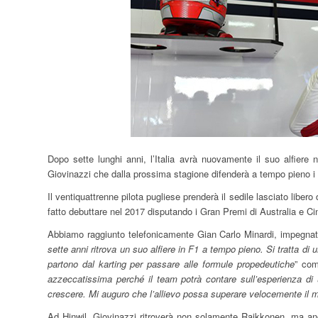
Dopo sette lunghi anni, l’Italia avrà nuovamente il suo alfiere
Giovinazzi che dalla prossima stagione difenderà a tempo pieno i
Il ventiquattrenne pilota pugliese prenderà il sedile lasciato liber
fatto debuttare nel 2017 disputando i Gran Premi di Australia e Cin
Abbiamo raggiunto telefonicamente Gian Carlo Minardi, impegna
sette anni ritrova un suo alfiere in F1 a tempo pieno. Si tratta di 
partono dal karting per passare alle formule propedeutiche
” com
azzeccatissima perché il team potrà contare sull’esperienza di 
crescere. Mi auguro che l’allievo possa superare velocemente il 
Ad Hinwil, Giovinazzi ritroverà non solamente Raikkonen, ma anch