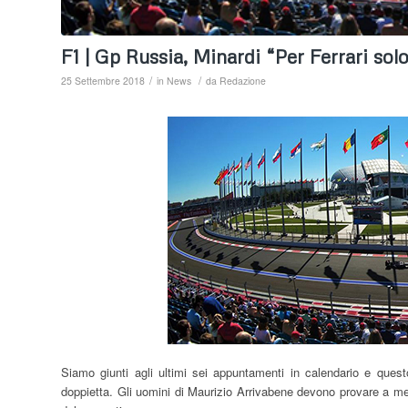
F1 | Gp Russia, Minardi “Per Ferrari solo
/
/
25 Settembre 2018
in
News
da
Redazione
Siamo giunti agli ultimi sei appuntamenti in calendario e questo
doppietta. Gli uomini di Maurizio Arrivabene devono provare a met