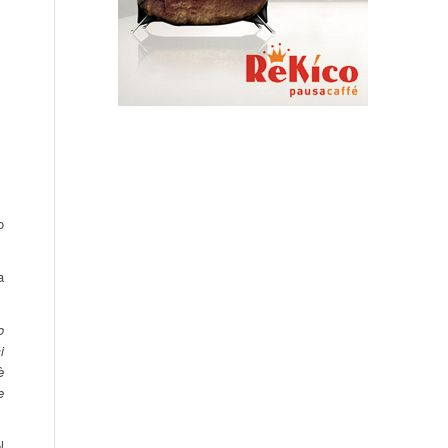
o
a
o
i
è
e
l