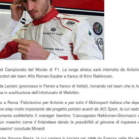
 nel Campionato del Mondo di F1. La lunga attesa sarà interrotta da Antoni
 colori del team Alfa Romeo-Sauber a fianco di Kimi Raikkonen.
o da Leclerc (promosso in Ferrari a fianco di Vettel), tornando nel team che lo h
a in sostituzione dell’infortunato di Wehrlein.
to a Roma “
Felicissimo per Antonio e per tutto il Motorsport italiano che dop
uno step molto importante del progetto portato avanti da ACI Sport, le cui radic
menta soddisfatto il manager faentino “
L’accoppiata Raikkonen-Giovinazzi 
un maestro come il finlandese dando la possibilità al giovane di imparare 
maestro
” conclude Minardi
e Simone Resta, la cui carriera è iniziata nel 1998 da Faenza nelle fila de