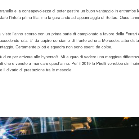
anello e la consapevolezza di poter gestire un buon vantaggio in entrambe l
stare l’intera prima fila, ma la gara andò ad appannaggio di Bottas. Quest’ann
 visto l’anno scorso con un prima parte di campionato a favore della Ferrari 
uccedendo ora. E’ da capire se siamo di fronte ad una Mercedes attendista
antaggio. Certamente piloti e squadra non sono esenti da colpe.
iù dura per arrivare alle hypersoft. Mi auguro di vedere una maggiore differenz
nti che è venuto a mancare quest’anno. Per il 2019 la Pirelli vorrebbe diminuir
il divario di prestazione tra le mescole.