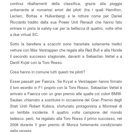
continui ribaltamenti della classifica, grazie alla pioggia
unitamente ai numerosi errori dei piloti (tra i quali Hamilton,
Leclerc, Bottas e Hulkenberg) e le rotture come per Daniel
Ricciardo tradito dalla sua Power Unit Renault che hanno fato
entrare in pista la safety-car per la bellezza di quattro, volte oltre
a due virtual SC.
Sotto la bandiera a scacchi sono transitate solamente tredici
vetture con Max Verstappen che regala alla Red Bull e alla Honda
il secondo successo stagionale, davanti a Sebastian Vettel e a
Daniil Kvjat con la Toro Rosso.
Cosa hanno in comune tutti questi tre piloti?
Esser passati per Faenza. Se Kvyat e Verstappen hanno firmato
il loro esordio in F1 proprio con la Toro Rosso, Sebastian Vettel è
arrivato a Faenza con un gran premio alle spalle coi colori BMW-
Sauber, chiamato a sostituire in occasione del Gran Premio degli
Stati Uniti Robert Kubica, sfortunato protagonista a Montreal di
un terribile incidente. Il quattro volte campione del mondo
tedesco, però, ha regalato alla Toro Rosso il primo successo, nel
2008 durante il gran premio di Monza fortemente condizionato
dalla pioggia.