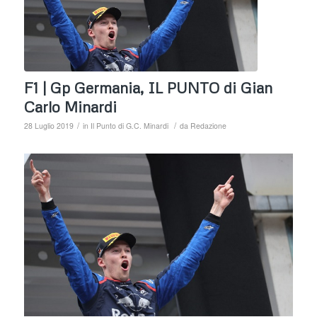
F1 | Gp Germania, IL PUNTO di Gian
Carlo Minardi
/
/
28 Luglio 2019
in
Il Punto di G.C. Minardi
da
Redazione