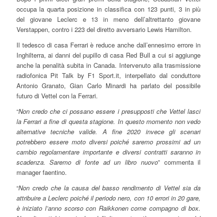
occupa la quarta posizione in classifica con 123 punti, 3 in più
del giovane Leclerc e 13 in meno dell’altrettanto giovane
Verstappen, contro i 223 del diretto avversario Lewis Hamilton.
Il tedesco di casa Ferrari è reduce anche dall’ennesimo errore in
Inghilterra, ai danni del pupillo di casa Red Bull a cui si aggiunge
anche la penalità subita in Canada. Intervenuto alla trasmissione
radiofonica Pit Talk by F1 Sport.it, interpellato dal conduttore
Antonio Granato, Gian Carlo Minardi ha parlato del possibile
futuro di Vettel con la Ferrari.
“
Non credo che ci possano essere i presupposti che Vettel lasci
la Ferrari a fine di questa stagione. In questo momento non vedo
alternative tecniche valide. A fine 2020 invece gli scenari
potrebbero essere moto diversi poiché saremo prossimi ad un
cambio regolamentare importante e diversi contratti saranno in
scadenza. Saremo di fonte ad un libro nuovo
” commenta il
manager faentino.
“
Non credo che la causa del basso rendimento di Vettel sia da
attribuire a Leclerc poiché il periodo nero, con 10 errori in 20 gare,
è iniziato l’anno scorso con Raikkonen come compagno di box.