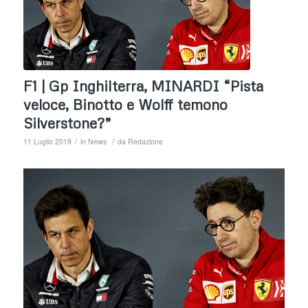
F1 | Gp Inghilterra, MINARDI “Pista
veloce, Binotto e Wolff temono
Silverstone?”
/
/
11 Luglio 2019
in
News
da
Redazione