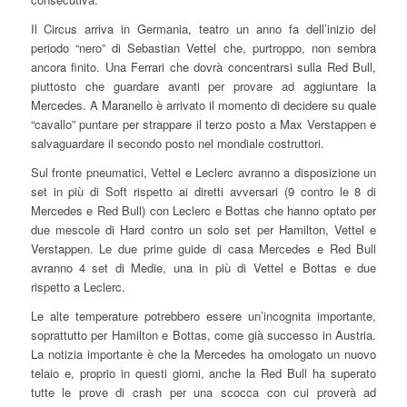
Il Circus arriva in Germania, teatro un anno fa dell’inizio del
periodo “nero” di Sebastian Vettel che, purtroppo, non sembra
ancora finito. Una Ferrari che dovrà concentrarsi sulla Red Bull,
piuttosto che guardare avanti per provare ad aggiuntare la
Mercedes. A Maranello è arrivato il momento di decidere su quale
“cavallo” puntare per strappare il terzo posto a Max Verstappen e
salvaguardare il secondo posto nel mondiale costruttori.
Sul fronte pneumatici, Vettel e Leclerc avranno a disposizione un
set in più di Soft rispetto ai diretti avversari (9 contro le 8 di
Mercedes e Red Bull) con Leclerc e Bottas che hanno optato per
due mescole di Hard contro un solo set per Hamilton, Vettel e
Verstappen. Le due prime guide di casa Mercedes e Red Bull
avranno 4 set di Medie, una in più di Vettel e Bottas e due
rispetto a Leclerc.
Le alte temperature potrebbero essere un’incognita importante,
soprattutto per Hamilton e Bottas, come già successo in Austria.
La notizia importante è che la Mercedes ha omologato un nuovo
telaio e, proprio in questi giorni, anche la Red Bull ha superato
tutte le prove di crash per una scocca con cui proverà ad