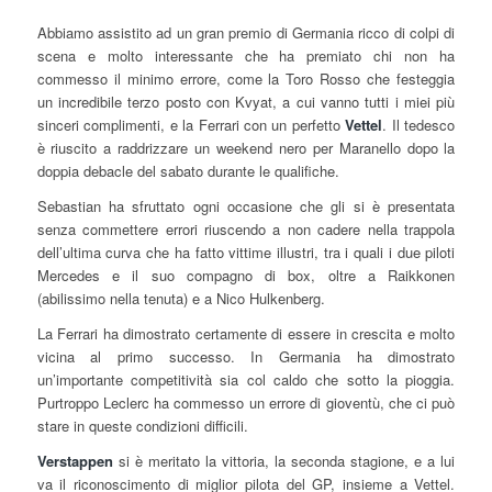
Abbiamo assistito ad un gran premio di Germania ricco di colpi di
scena e molto interessante che ha premiato chi non ha
commesso il minimo errore, come la Toro Rosso che festeggia
un incredibile terzo posto con Kvyat, a cui vanno tutti i miei più
sinceri complimenti, e la Ferrari con un perfetto
Vettel
. Il tedesco
è riuscito a raddrizzare un weekend nero per Maranello dopo la
doppia debacle del sabato durante le qualifiche.
Sebastian ha sfruttato ogni occasione che gli si è presentata
senza commettere errori riuscendo a non cadere nella trappola
dell’ultima curva che ha fatto vittime illustri, tra i quali i due piloti
Mercedes e il suo compagno di box, oltre a Raikkonen
(abilissimo nella tenuta) e a Nico Hulkenberg.
La Ferrari ha dimostrato certamente di essere in crescita e molto
vicina al primo successo. In Germania ha dimostrato
un’importante competitività sia col caldo che sotto la pioggia.
Purtroppo Leclerc ha commesso un errore di gioventù, che ci può
stare in queste condizioni difficili.
Verstappen
si è meritato la vittoria, la seconda stagione, e a lui
va il riconoscimento di miglior pilota del GP, insieme a Vettel.