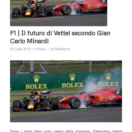
F1 | Il futuro di Vettel secondo Gian
Carlo Minardi
/
/
23 Luglio 2019
in
News
da
Redazione
Dopo i primi dieci gran premi della stagione, Sebastian Vettel