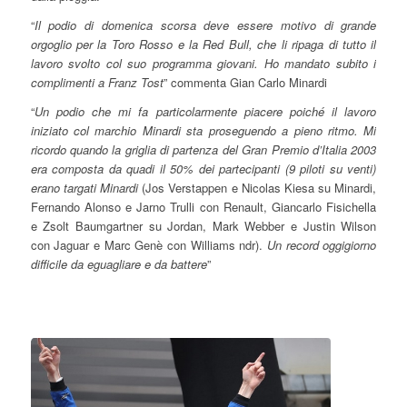
“
Il podio di domenica scorsa deve essere motivo di grande
orgoglio per la Toro Rosso e la Red Bull, che li ripaga di tutto il
lavoro svolto col suo programma giovani. Ho mandato subito i
complimenti a Franz Tost
” commenta Gian Carlo Minardi
“
Un podio che mi fa particolarmente piacere poiché il lavoro
iniziato col marchio Minardi sta proseguendo a pieno ritmo. Mi
ricordo quando la griglia di partenza del Gran Premio d’Italia 2003
era composta da quadi il 50% dei partecipanti (9 piloti su venti)
erano targati Minardi
(Jos Verstappen e Nicolas Kiesa su Minardi,
Fernando Alonso e Jarno Trulli con Renault, Giancarlo Fisichella
e Zsolt Baumgartner su Jordan, Mark Webber e Justin Wilson
con Jaguar e Marc Genè con Williams ndr).
Un record oggigiorno
difficile da eguagliare e da battere
”