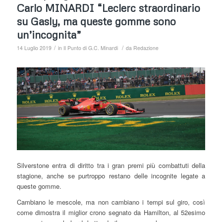
Carlo MINARDI “Leclerc straordinario
su Gasly, ma queste gomme sono
un’incognita”
/
/
14 Luglio 2019
in
Il Punto di G.C. Minardi
da
Redazione
Silverstone entra di diritto tra i gran premi più combattuti della
stagione, anche se purtroppo restano delle incognite legate a
queste gomme.
Cambiano le mescole, ma non cambiano i tempi sul giro, così
come dimostra il miglior crono segnato da Hamilton, al 52esimo