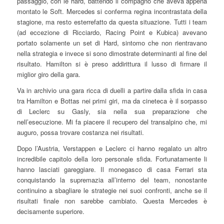
passaggio, con le hard, battendo il compagno che aveva appena
montato le Soft. Mercedes si conferma regina incontrastata della
stagione, ma resto esterrefatto da questa situazione. Tutti i team
(ad eccezione di Ricciardo, Racing Point e Kubica) avevano
portato solamente un set di Hard, sintomo che non rientravano
nella strategia e invece si sono dimostrate determinanti al fine del
risultato. Hamilton si è preso addirittura il lusso di firmare il
miglior giro della gara.
Va in archivio una gara ricca di duelli a partire dalla sfida in casa
tra Hamilton e Bottas nei primi giri, ma da cineteca è il sorpasso
di Leclerc su Gasly, sia nella sua preparazione che
nell’esecuzione. Mi fa piacere il recupero del transalpino che, mi
auguro, possa trovare costanza nei risultati.
Dopo l’Austria, Verstappen e Leclerc ci hanno regalato un altro
incredibile capitolo della loro personale sfida. Fortunatamente li
hanno lasciati gareggiare. Il monegasco di casa Ferrari sta
conquistando la supremazia all’interno del team, nonostante
continuino a sbagliare le strategie nei suoi confronti, anche se il
risultati finale non sarebbe cambiato. Questa Mercedes è
decisamente superiore.