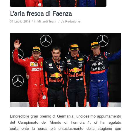
L’aria fresca di Faenza
/
/
31 Luglio 2019
in
Minardi Team
da
Redazione
L’incredibile gran premio di Germania, undicesimo appuntamento
del Campionato del Mondo di Formula 1, ci ha regalato
certamente la corsa più entusiasmante della stagione con