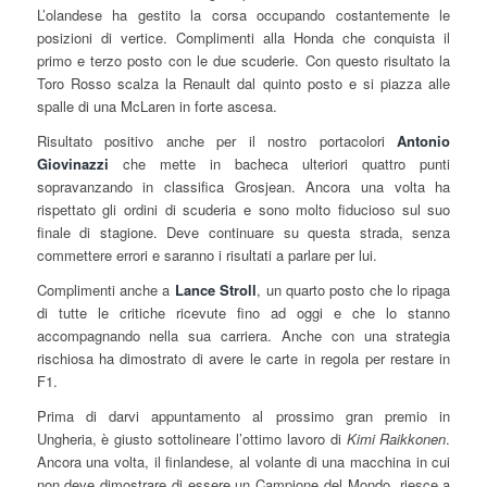
L’olandese ha gestito la corsa occupando costantemente le
posizioni di vertice. Complimenti alla Honda che conquista il
primo e terzo posto con le due scuderie. Con questo risultato la
Toro Rosso scalza la Renault dal quinto posto e si piazza alle
spalle di una McLaren in forte ascesa.
Risultato positivo anche per il nostro portacolori
Antonio
Giovinazzi
che mette in bacheca ulteriori quattro punti
sopravanzando in classifica Grosjean. Ancora una volta ha
rispettato gli ordini di scuderia e sono molto fiducioso sul suo
finale di stagione. Deve continuare su questa strada, senza
commettere errori e saranno i risultati a parlare per lui.
Complimenti anche a
Lance Stroll
, un quarto posto che lo ripaga
di tutte le critiche ricevute fino ad oggi e che lo stanno
accompagnando nella sua carriera. Anche con una strategia
rischiosa ha dimostrato di avere le carte in regola per restare in
F1.
Prima di darvi appuntamento al prossimo gran premio in
Ungheria, è giusto sottolineare l’ottimo lavoro di
Kimi Raikkonen
.
Ancora una volta, il finlandese, al volante di una macchina in cui
non deve dimostrare di essere un Campione del Mondo, riesce a