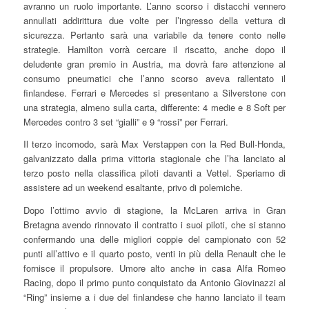
avranno un ruolo importante. L’anno scorso i distacchi vennero
annullati addirittura due volte per l’ingresso della vettura di
sicurezza. Pertanto sarà una variabile da tenere conto nelle
strategie. Hamilton vorrà cercare il riscatto, anche dopo il
deludente gran premio in Austria, ma dovrà fare attenzione al
consumo pneumatici che l’anno scorso aveva rallentato il
finlandese. Ferrari e Mercedes si presentano a Silverstone con
una strategia, almeno sulla carta, differente: 4 medie e 8 Soft per
Mercedes contro 3 set “gialli” e 9 “rossi” per Ferrari.
Il terzo incomodo, sarà Max Verstappen con la Red Bull-Honda,
galvanizzato dalla prima vittoria stagionale che l’ha lanciato al
terzo posto nella classifica piloti davanti a Vettel. Speriamo di
assistere ad un weekend esaltante, privo di polemiche.
Dopo l’ottimo avvio di stagione, la McLaren arriva in Gran
Bretagna avendo rinnovato il contratto i suoi piloti, che si stanno
confermando una delle migliori coppie del campionato con 52
punti all’attivo e il quarto posto, venti in più della Renault che le
fornisce il propulsore. Umore alto anche in casa Alfa Romeo
Racing, dopo il primo punto conquistato da Antonio Giovinazzi al
“Ring” insieme a i due del finlandese che hanno lanciato il team