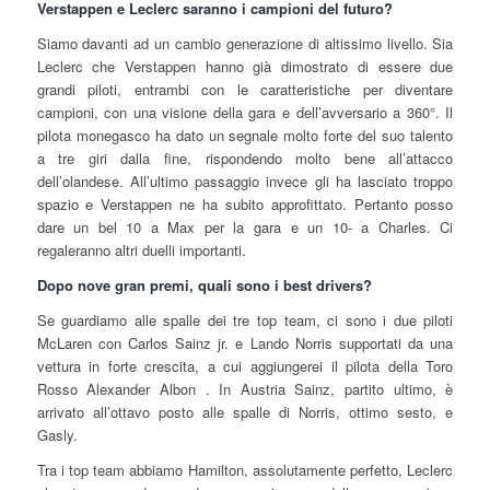
Verstappen e Leclerc saranno i campioni del futuro?
Siamo davanti ad un cambio generazione di altissimo livello. Sia
Leclerc che Verstappen hanno già dimostrato di essere due
grandi piloti, entrambi con le caratteristiche per diventare
campioni, con una visione della gara e dell’avversario a 360°. Il
pilota monegasco ha dato un segnale molto forte del suo talento
a tre giri dalla fine, rispondendo molto bene all’attacco
dell’olandese. All’ultimo passaggio invece gli ha lasciato troppo
spazio e Verstappen ne ha subito approfittato. Pertanto posso
dare un bel 10 a Max per la gara e un 10- a Charles. Ci
regaleranno altri duelli importanti.
Dopo nove gran premi, quali sono i best drivers?
Se guardiamo alle spalle dei tre top team, ci sono i due piloti
McLaren con Carlos Sainz jr. e Lando Norris supportati da una
vettura in forte crescita, a cui aggiungerei il pilota della Toro
Rosso Alexander Albon . In Austria Sainz, partito ultimo, è
arrivato all’ottavo posto alle spalle di Norris, ottimo sesto, e
Gasly.
Tra i top team abbiamo Hamilton, assolutamente perfetto, Leclerc