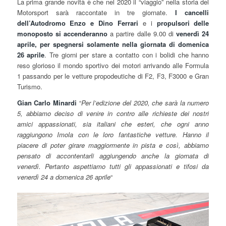
La prima grande novità è che nel 2020 il “viaggio” nella storia del
Motorsport sarà raccontate in tre giornate.
I cancelli
dell’Autodromo Enzo e Dino Ferrari
e i
propulsori delle
monoposto si accenderanno
a partire dalle 9.00 di
venerdì 24
aprile, per spegnersi solamente nella giornata di domenica
26 aprile
. Tre giorni per stare a contatto con i bolidi che hanno
reso glorioso il mondo sportivo dei motori arrivando alle Formula
1 passando per le vetture propodeutiche di F2, F3, F3000 e Gran
Turismo.
Gian Carlo Minardi
“
Per l’edizione del 2020, che sarà la numero
5, abbiamo deciso di venire in contro alle richieste dei nostri
amici appassionati, sia italiani che esteri, che ogni anno
raggiungono Imola con le loro fantastiche vetture. Hanno il
piacere di poter girare maggiormente in pista e così, abbiamo
pensato di accontentarli aggiungendo anche la giornata di
venerdì. Pertanto aspettiamo tutti gli appassionati e tifosi da
venerdì 24 a domenica 26 aprile
“