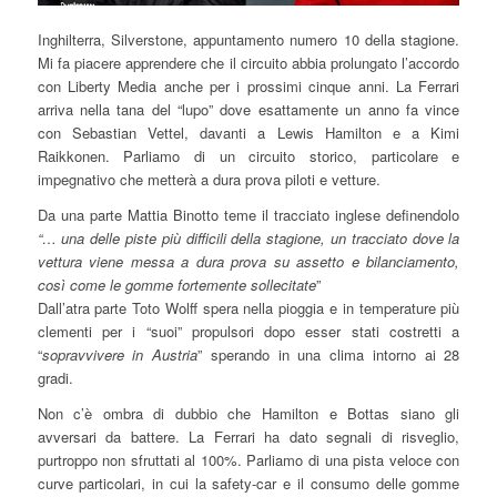
Inghilterra, Silverstone, appuntamento numero 10 della stagione.
Mi fa piacere apprendere che il circuito abbia prolungato l’accordo
con Liberty Media anche per i prossimi cinque anni. La Ferrari
arriva nella tana del “lupo” dove esattamente un anno fa vince
con Sebastian Vettel, davanti a Lewis Hamilton e a Kimi
Raikkonen. Parliamo di un circuito storico, particolare e
impegnativo che metterà a dura prova piloti e vetture.
Da una parte Mattia Binotto teme il tracciato inglese definendolo
“… una delle piste più difficili della stagione, un tracciato dove la
vettura viene messa a dura prova su assetto e bilanciamento,
così come le gomme fortemente sollecitate
”
Dall’atra parte Toto Wolff spera nella pioggia e in temperature più
clementi per i “suoi” propulsori dopo esser stati costretti a
“
sopravvivere in Austria
” sperando in una clima intorno ai 28
gradi.
Non c’è ombra di dubbio che Hamilton e Bottas siano gli
avversari da battere. La Ferrari ha dato segnali di risveglio,
purtroppo non sfruttati al 100%. Parliamo di una pista veloce con
curve particolari, in cui la safety-car e il consumo delle gomme