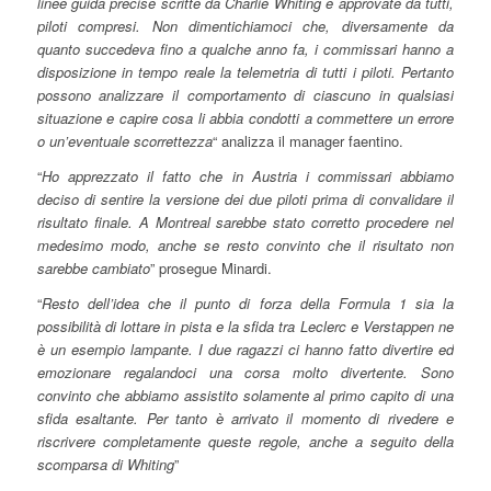
linee guida precise scritte da Charlie Whiting e approvate da tutti,
piloti compresi. Non dimentichiamoci che, diversamente da
quanto succedeva fino a qualche anno fa, i commissari hanno a
disposizione in tempo reale la telemetria di tutti i piloti. Pertanto
possono analizzare il comportamento di ciascuno in qualsiasi
situazione e capire cosa li abbia condotti a commettere un errore
o un’eventuale scorrettezza
“ analizza il manager faentino.
“
Ho apprezzato il fatto che in Austria i commissari abbiamo
deciso di sentire la versione dei due piloti prima di convalidare il
risultato finale. A Montreal sarebbe stato corretto procedere nel
medesimo modo, anche se resto convinto che il risultato non
sarebbe cambiato
” prosegue Minardi.
“
Resto dell’idea che il punto di forza della Formula 1 sia la
possibilità di lottare in pista e la sfida tra Leclerc e Verstappen ne
è un esempio lampante. I due ragazzi ci hanno fatto divertire ed
emozionare regalandoci una corsa molto divertente. Sono
convinto che abbiamo assistito solamente al primo capito di una
sfida esaltante. Per tanto è arrivato il momento di rivedere e
riscrivere completamente queste regole, anche a seguito della
scomparsa di Whiting
”