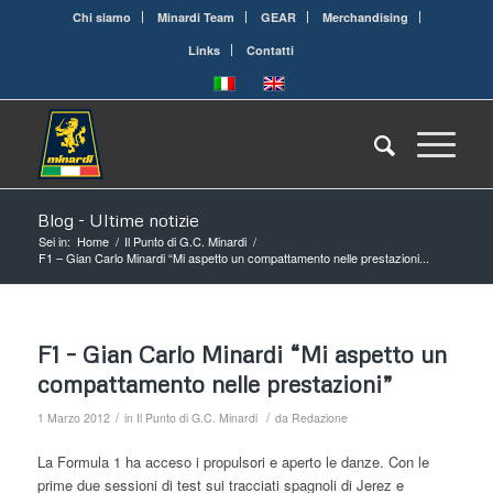
Chi siamo
Minardi Team
GEAR
Merchandising
Links
Contatti
Blog - Ultime notizie
Sei in:
Home
/
Il Punto di G.C. Minardi
/
F1 – Gian Carlo Minardi “Mi aspetto un compattamento nelle prestazioni...
F1 – Gian Carlo Minardi “Mi aspetto un
compattamento nelle prestazioni”
/
/
1 Marzo 2012
in
Il Punto di G.C. Minardi
da
Redazione
La Formula 1 ha acceso i propulsori e aperto le danze. Con le
prime due sessioni di test sui tracciati spagnoli di Jerez e