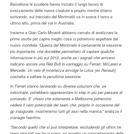
Barcellona le scuderie hanno iniziato il lungo lavoro di
svezzamento delle nuove creature e proprio mentre stiamo
scrivendo, sul tracciato del Montmelò va in scena il terzo e
ultimo atto, prima del vai in Australia.
Insieme a Gian Carlo Minardi abbiamo cercato di analizzare le
prime uscite per capire meglio cosa ci potremmo aspettare dal
nuovo mondiale “
Questa del Montmelò è certamente la sessione
più importante, che dovrebbe permetterci di captare qualche
informazione in più sul 2012, anche se i segnali che arrivano
indicano ancora una Red Bull in vantaggio su Ferrari, McLaren e
Mercede. Un velo di incertezza avvolge la Lotus (ex Renault)
costretta a saltare la penultima sessione.
In Ferrari stanno lavorando su diverse soluzioni che, se
indovinate, potrebbero rappresentare lo step in più per passare al
comando. E’ chiaro che solamente a Melbourne potremmo
vedere il vero potenziale dei team che, proprio in occasione del
gp inaugurale, mostreranno tutti gli assi nella manica,”
analizza il
manager faentino.
“Secondo quello che si può interpretare, escludendo gli ultimi tre
team reclutati per far numero, mi aspetto un compattamento delle