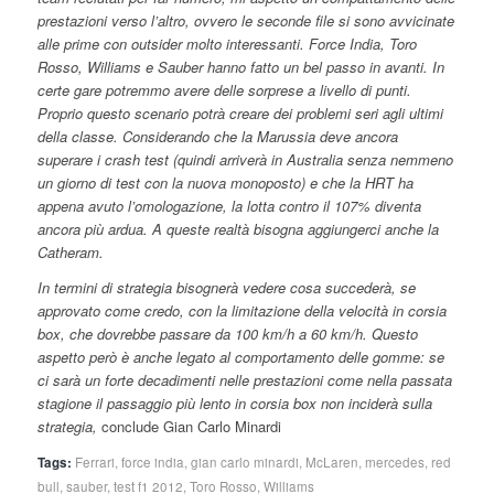
prestazioni verso l’altro, ovvero le seconde file si sono avvicinate
alle prime con outsider molto interessanti. Force India, Toro
Rosso, Williams e Sauber hanno fatto un bel passo in avanti. In
certe gare potremmo avere delle sorprese a livello di punti.
Proprio questo scenario potrà creare dei problemi seri agli ultimi
della classe. Considerando che la Marussia deve ancora
superare i crash test (quindi arriverà in Australia senza nemmeno
un giorno di test con la nuova monoposto) e che la HRT ha
appena avuto l’omologazione, la lotta contro il 107% diventa
ancora più ardua. A queste realtà bisogna aggiungerci anche la
Catheram.
In termini di strategia bisognerà vedere cosa succederà, se
approvato come credo, con la limitazione della velocità in corsia
box, che dovrebbe passare da 100 km/h a 60 km/h. Questo
aspetto però è anche legato al comportamento delle gomme: se
ci sarà un forte decadimenti nelle prestazioni come nella passata
stagione il passaggio più lento in corsia box non inciderà sulla
strategia,
conclude Gian Carlo Minardi
Tags:
Ferrari
,
force india
,
gian carlo minardi
,
McLaren
,
mercedes
,
red
bull
,
sauber
,
test f1 2012
,
Toro Rosso
,
Williams