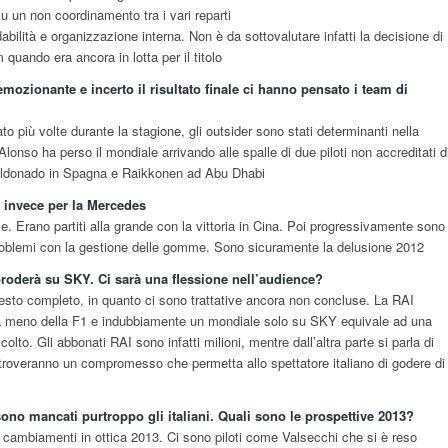
u un non coordinamento tra i vari reparti
abilità e organizzazione interna. Non è da sottovalutare infatti la decisione di
quando era ancora in lotta per il titolo
ozionante e incerto il risultato finale ci hanno pensato i team di
o più volte durante la stagione, gli outsider sono stati determinanti nella
lonso ha perso il mondiale arrivando alle spalle di due piloti non accreditati d
 Maldonado in Spagna e Raikkonen ad Abu Dhabi
 invece per la Mercedes
e. Erano partiti alla grande con la vittoria in Cina. Poi progressivamente sono
roblemi con la gestione delle gomme. Sono sicuramente la delusione 2012
roderà su SKY. Ci sarà una flessione nell’audience?
sesto completo, in quanto ci sono trattative ancora non concluse. La RAI
a meno della F1 e indubbiamente un mondiale solo su SKY equivale ad una
colto. Gli abbonati RAI sono infatti milioni, mentre dall’altra parte si parla di
troveranno un compromesso che permetta allo spettatore italiano di godere di
ono mancati purtroppo gli italiani. Quali sono le prospettive 2013?
 cambiamenti in ottica 2013. Ci sono piloti come Valsecchi che si è reso