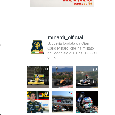
minardi_official
Scuderia fondata da Gian
e
Carlo Minardi che ha militato
nel Mondiale di F1 dal 1985 al
2005.
n
l