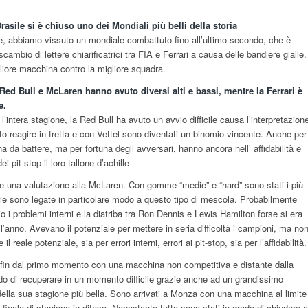
rasile si è chiuso uno dei Mondiali più belli della storia
e, abbiamo vissuto un mondiale combattuto fino all’ultimo secondo, che è
ambio di lettere chiarificatrici tra FIA e Ferrari a causa delle bandiere gialle.
iore macchina contro la migliore squadra.
 Red Bull e McLaren hanno avuto diversi alti e bassi, mentre la Ferrari è
e.
’intera stagione, la Red Bull ha avuto un avvio difficile causa l’interpretazion
 reagire in fretta e con Vettel sono diventati un binomio vincente. Anche per
na da battere, ma per fortuna degli avversari, hanno ancora nell’ affidabilità e
ei pit-stop il loro tallone d’achille
re una valutazione alla McLaren. Con gomme “medie” e “hard” sono stati i più
orie sono legate in particolare modo a questo tipo di mescola. Probabilmente
o i problemi interni e la diatriba tra Ron Dennis e Lewis Hamilton forse si era
ell’anno. Avevano il potenziale per mettere in seria difficoltà i campioni, ma no
l reale potenziale, sia per errori interni, errori ai pit-stop, sia per l’affidabilità.
o fin dal primo momento con una macchina non competitiva e distante dalla
ado di recuperare in un momento difficile grazie anche ad un grandissimo
ella sua stagione più bella. Sono arrivati a Monza con una macchina al limite
finale di stagione in difesa. Nonostante tutto sono stati in grado di chiudere a