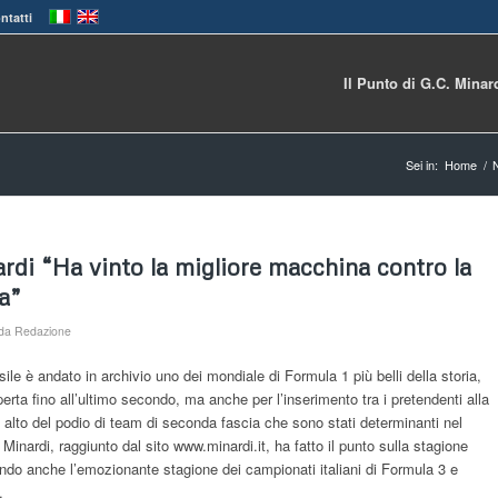
ntatti
Il Punto di G.C. Minar
Sei in:
Home
/
rdi “Ha vinto la migliore macchina contro la
a”
da
Redazione
ile è andato in archivio uno dei mondiale di Formula 1 più belli della storia,
perta fino all’ultimo secondo, ma anche per l’inserimento tra i pretendenti alla
 alto del podio di team di seconda fascia che sono stati determinanti nel
o Minardi, raggiunto dal sito www.minardi.it, ha fatto il punto sulla stagione
do anche l’emozionante stagione dei campionati italiani di Formula 3 e
.