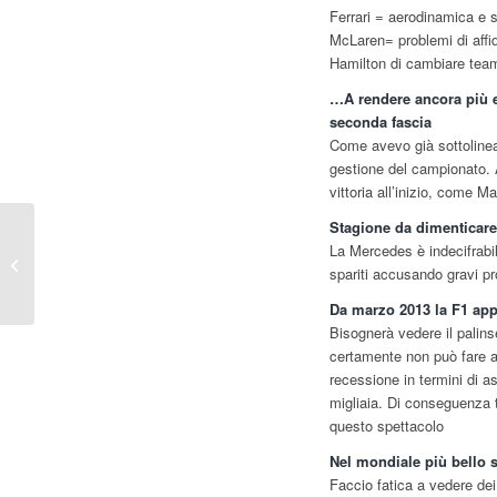
Ferrari = aerodinamica e s
McLaren= problemi di affid
Hamilton di cambiare team 
…A rendere ancora più em
seconda fascia
Come avevo già sottolineat
gestione del campionato. A
vittoria all’inizio, come
Stagione da dimenticare
F1 – Gp Brasile: IL
La Mercedes è indecifrabil
PUNTO…. di Gian Carlo
spariti accusando gravi p
Minardi
Da marzo 2013 la F1 app
Bisognerà vedere il palin
certamente non può fare 
recessione in termini di as
migliaia. Di conseguenza 
questo spettacolo
Nel mondiale più bello s
Faccio fatica a vedere dei