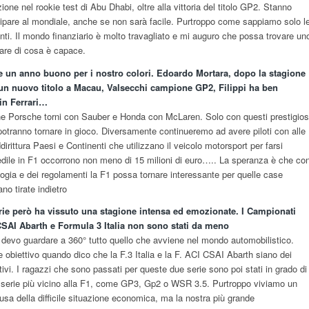
ione nel rookie test di Abu Dhabi, oltre alla vittoria del titolo GP2. Stanno
cipare al mondiale, anche se non sarà facile. Purtroppo come sappiamo solo l
nti. Il mondo finanziario è molto travagliato e mi auguro che possa trovare un
rare di cosa è capace.
e un anno buono per i nostro colori. Edoardo Mortara, dopo la stagione
un nuovo titolo a Macau, Valsecchi campione GP2, Filippi ha ben
in Ferrari…
e Porsche torni con Sauber e Honda con McLaren. Solo con questi prestigios
ello potranno tornare in gioco. Diversamente continueremo ad avere piloti con alle
irittura Paesi e Continenti che utilizzano il veicolo motorsport per farsi
dile in F1 occorrono non meno di 15 milioni di euro….. La speranza è che co
ogia e dei regolamenti la F1 possa tornare interessante per quelle case
no tirate indietro
ie però ha vissuto una stagione intensa ed emozionate. I Campionati
CSAI Abarth e Formula 3 Italia non sono stati da meno
devo guardare a 360° tutto quello che avviene nel mondo automobilistico.
obiettivo quando dico che la F.3 Italia e la F. ACI CSAI Abarth siano dei
tivi. I ragazzi che sono passati per queste due serie sono poi stati in grado di
e serie più vicino alla F1, come GP3, Gp2 o WSR 3.5. Purtroppo viviamo un
sa della difficile situazione economica, ma la nostra più grande