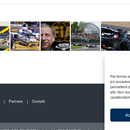
Per fornire 
e/o accedere
permetterà d
sito. Non ac
caratteristic
Partners
Contatti
Ac