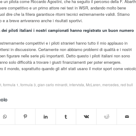
e un pilota come Riccardo Agostini, che ha seguito il percorso della F. Abarth
ssere competitivo e un primo attore nei test in WSR, andando molto bene
ol dire che la filiera garantisce ritorni tecnici estremamente validi. Stiamo
 a breve arriveranno anche i risultati sportivi.
dei piloti italiani i nostri campionati hanno registrato un buon numero
estremamente competitivi e i piloti stranieri hanno tutto il mio applauso in
tersi in discussione. Certamente non abbiamo problemi di qualità e i nostri
ben figurare nelle serie più importanti. Detto questo i piloti italiani non sono
nno solo difficoltà a trovare i giusti finanziamenti per poter emergere.
ro il mondo, soprattutto quando gli altri stati usano il motor sport come veicol
i
,
formula 1
,
formula 3
,
gian carlo minardi
,
intervista
,
McLaren
,
mercedes
,
red bull
colo