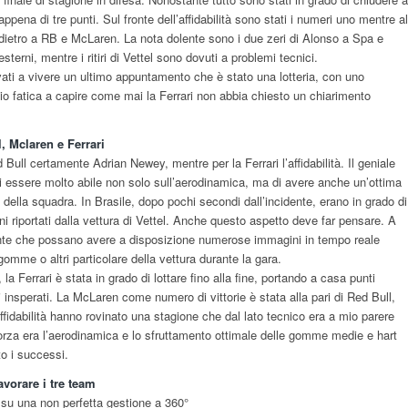
pena di tre punti. Sul fronte dell’affidabilità sono stati i numeri uno mentre al
ei dietro a RB e McLaren. La nota dolente sono i due zeri di Alonso a Spa e
sterni, mentre i ritiri di Vettel sono dovuti a problemi tecnici.
ati a vivere un ultimo appuntamento che è stato una lotteria, con uno
io fatica a capire come mai la Ferrari non abbia chiesto un chiarimento
l, Mclaren e Ferrari
Bull certamente Adrian Newey, mentre per la Ferrari l’affidabilità. Il geniale
i essere molto abile non solo sull’aerodinamica, ma di avere anche un’ottima
della squadra. In Brasile, dopo pochi secondi dall’incidente, erano in grado di
 riportati dalla vettura di Vettel. Anche questo aspetto deve far pensare. A
nte che possano avere a disposizione numerose immagini in tempo reale
mme o altri particolare della vettura durante la gara.
, la Ferrari è stata in grado di lottare fino alla fine, portando a casa punti
insperati. La McLaren come numero di vittorie è stata alla pari di Red Bull,
’affidabilità hanno rovinato una stagione che dal lato tecnico era a mio parere
 forza era l’aerodinamica e lo sfruttamento ottimale delle gomme medie e hart
to i successi.
avorare i tre team
e su una non perfetta gestione a 360°