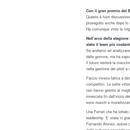
Con il gran premio del B
Questo è fuori discussion
proseguito anche dopo lo sc
Ha comunque vinto la migl
Nell’arco della stagione
stato il team più costant
Se andiamo ad analizzare l
delle gomme, ma ha saputo
il futuro resterà la macchi
nella gestione dei piloti e d
Faccio invece fatica a da
competitivi. Le sette vitt
non hanno gestito al megli
innescata fin dall’inizio d
sono riusciti a monetizzare i
Una Ferrari che ha lottat
leadership. E’ stata in gr
Fernando Alonso, autore d
dello sviluppo correndo un 