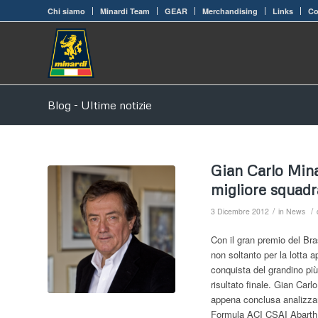
Chi siamo
Minardi Team
GEAR
Merchandising
Links
Co
Blog - Ultime notizie
Gian Carlo Mina
migliore squadr
/
/
3 Dicembre 2012
in
News
Con il gran premio del Bras
non soltanto per la lotta a
conquista del grandino più
risultato finale. Gian Carl
appena conclusa analizzan
Formula ACI CSAI Abarth