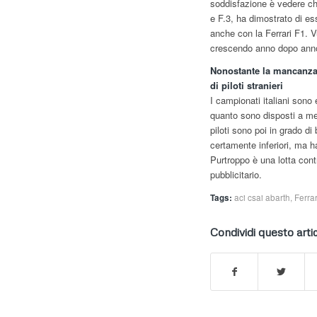
soddisfazione è vedere ch
e F.3, ha dimostrato di e
anche con la Ferrari F1. Vu
crescendo anno dopo anno e
Nonostante la mancanza 
di piloti stranieri
I campionati italiani sono 
quanto sono disposti a met
piloti sono poi in grado di 
certamente inferiori, ma ha
Purtroppo è una lotta cont
pubblicitario.
Tags:
aci csai abarth
,
Ferrar
Condividi questo arti