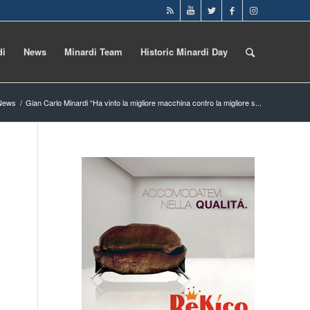
di
News
Minardi Team
Historic Minardi Day
News
/
Gian Carlo Minardi “Ha vinto la migliore macchina contro la migliore s...