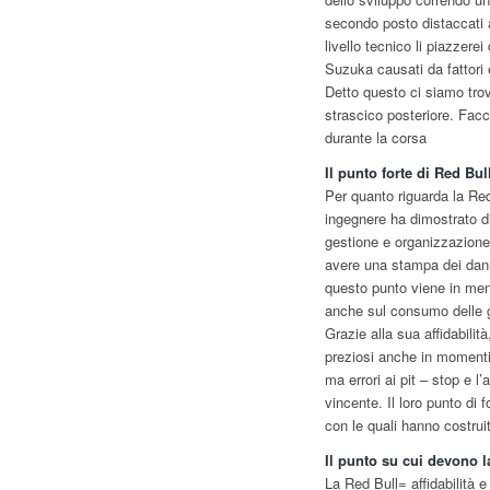
secondo posto distaccati ap
livello tecnico li piazzer
Suzuka causati da fattori e
Detto questo ci siamo trov
strascico posteriore. Facc
durante la corsa
Il punto forte di Red Bul
Per quanto riguarda la Red 
ingegnere ha dimostrato d
gestione e organizzazione 
avere una stampa dei danni
questo punto viene in me
anche sul consumo delle go
Grazie alla sua affidabilità
preziosi anche in momenti 
ma errori ai pit – stop e l
vincente. Il loro punto di
con le quali hanno costrui
Il punto su cui devono l
La Red Bull= affidabilità 