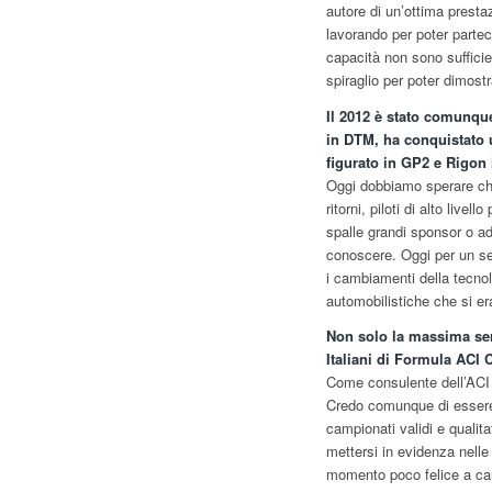
autore di un’ottima prestaz
lavorando per poter parte
capacità non sono sufficie
spiraglio per poter dimost
Il 2012 è stato comunqu
in DTM, ha conquistato 
figurato in GP2 e Rigon 
Oggi dobbiamo sperare ch
ritorni, piloti di alto liv
spalle grandi sponsor o add
conoscere. Oggi per un se
i cambiamenti della tecnol
automobilistiche che si era
Non solo la massima ser
Italiani di Formula ACI 
Come consulente dell’ACI 
Credo comunque di essere 
campionati validi e qualita
mettersi in evidenza nell
momento poco felice a cau