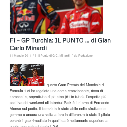
F1 – GP Turchia: IL PUNTO … di Gian
Carlo Minardi
/
/
11 Maggio 2011
in
Il Punto di G.C. Minardi
da
Redazione
Il quarto Gran Premio del Mondiale di
Formula 1 ci ha regalato una corsa emozionante, ricca di
sorpassi e, soprattutto di pit stop (81 in tutto). L’aspetto più
positivo del weekend all’Istanbul Park è il ritorno di Fernando
Alonso sul podio. Il ferrarista è stato abile nello sfruttare le
gomme e ancora una volta a fare la differenza è stato il pilota
perché il gap rimediato in qualifica è nettamente superiore a
quello accusato durante il GP.