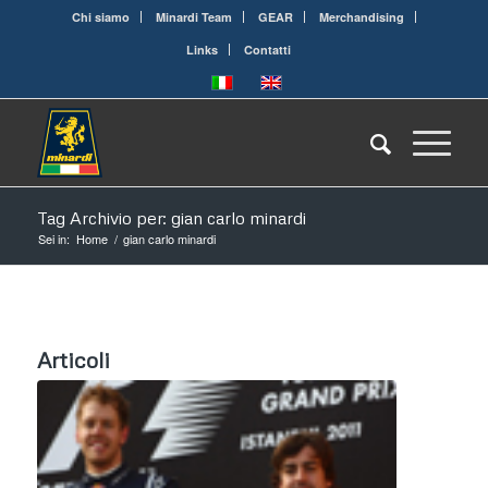
Chi siamo
Minardi Team
GEAR
Merchandising
Links
Contatti
Tag Archivio per: gian carlo minardi
Sei in:
Home
/
gian carlo minardi
Articoli