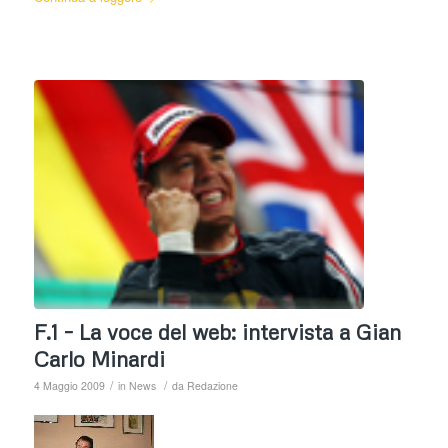
F.1 – La voce del web: intervista a Gian
Carlo Minardi
/
/
4 Maggio 2009
in
News
da
Redazione