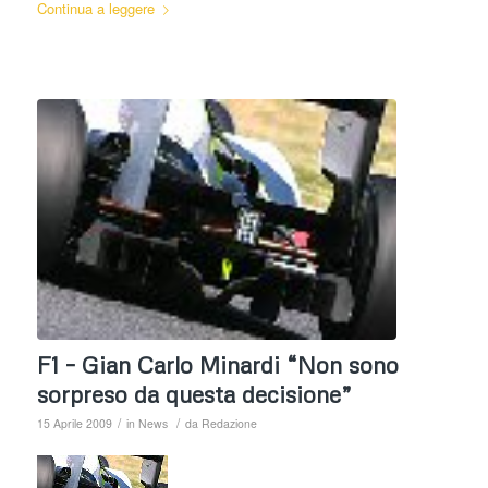
Continua a leggere
F1 – Gian Carlo Minardi “Non sono
sorpreso da questa decisione”
/
/
15 Aprile 2009
in
News
da
Redazione