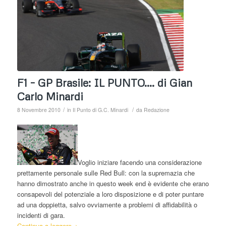
F1 – GP Brasile: IL PUNTO…. di Gian
Carlo Minardi
/
/
8 Novembre 2010
in
Il Punto di G.C. Minardi
da
Redazione
Voglio iniziare facendo una considerazione
prettamente personale sulle Red Bull: con la supremazia che
hanno dimostrato anche in questo week end è evidente che erano
consapevoli del potenziale a loro disposizione e di poter puntare
ad una doppietta, salvo ovviamente a problemi di affidabilità o
incidenti di gara.
Continua a leggere