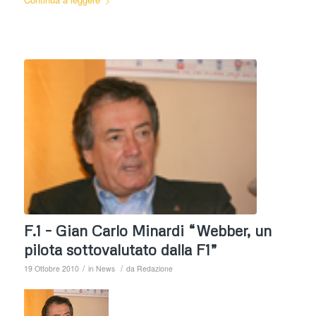
F.1 – Gian Carlo Minardi “Webber, un
pilota sottovalutato dalla F1”
/
/
19 Ottobre 2010
in
News
da
Redazione