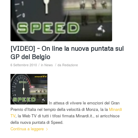
[VIDEO] – On line la nuova puntata sul
GP del Belgio
/
/
6 Settembre 2010
in
News
da
Redazione
In attesa di viivere le emozioni del Gran
Premio d’Italia nel tempio della velocità di Monza, la la
Minardi
TV
, la Web TV di tutti i tifosi firmata Minardi.it., si arricchisce
della nuova puntata di Speed.
Continua a leggere