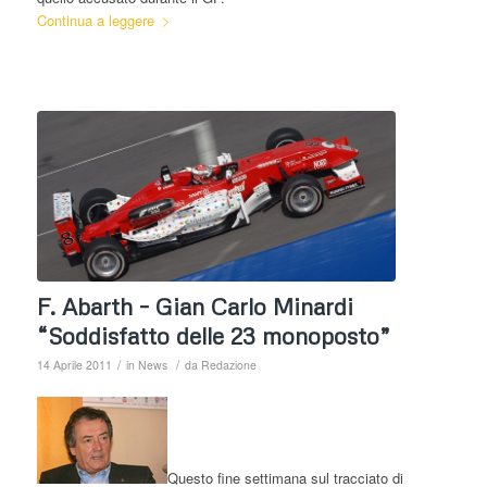
Continua a leggere
F. Abarth – Gian Carlo Minardi
“Soddisfatto delle 23 monoposto”
/
/
14 Aprile 2011
in
News
da
Redazione
Questo fine settimana sul tracciato di