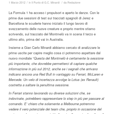
/
/
1 Marzo 2012
in
Il Punto di G.C. Minardi
da
Redazione
La Formula 1 ha acceso i propulsori e aperto le danze. Con le
prime due sessioni di test sui tracciati spagnoli di Jerez e
Barcellona le scuderie hanno iniziato il lungo lavoro di
svezzamento delle nuove creature e proprio mentre stiamo
scrivendo, sul tracciato del Montmelò va in scena il terzo e
ultimo atto, prima del vai in Australia.
Insieme a Gian Carlo Minardi abbiamo cercato di analizzare le
prime uscite per capire meglio cosa ci potremmo aspettare dal
nuovo mondiale “
Questa del Montmelò è certamente la sessione
più importante, che dovrebbe permetterci di captare qualche
informazione in più sul 2012, anche se i segnali che arrivano
indicano ancora una Red Bull in vantaggio su Ferrari, McLaren e
Mercede. Un velo di incertezza avvolge la Lotus (ex Renault)
costretta a saltare la penultima sessione.
In Ferrari stanno lavorando su diverse soluzioni che, se
indovinate, potrebbero rappresentare lo step in più per passare al
comando. E’ chiaro che solamente a Melbourne potremmo
vedere il vero potenziale dei team che, proprio in occasione del