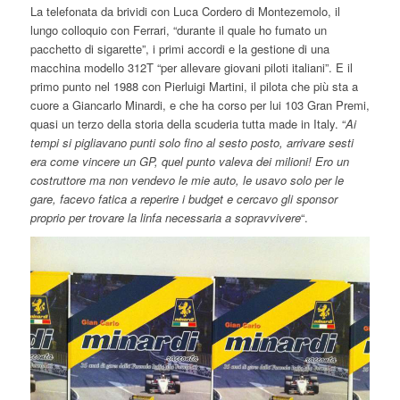
La telefonata da brividi con Luca Cordero di Montezemolo, il
lungo colloquio con Ferrari, “durante il quale ho fumato un
pacchetto di sigarette”, i primi accordi e la gestione di una
macchina modello 312T “per allevare giovani piloti italiani”. E il
primo punto nel 1988 con Pierluigi Martini, il pilota che più sta a
cuore a Giancarlo Minardi, e che ha corso per lui 103 Gran Premi,
quasi un terzo della storia della scuderia tutta made in Italy. “
Ai
tempi si pigliavano punti solo fino al sesto posto, arrivare sesti
era come vincere un GP, quel punto valeva dei milioni! Ero un
costruttore ma non vendevo le mie auto, le usavo solo per le
gare, facevo fatica a reperire i budget e cercavo gli sponsor
proprio per trovare la linfa necessaria a sopravvivere
“.