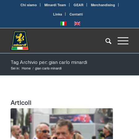
Chi siamo
Minardi Team
GEAR
Merchandising
Links
Contatti
Tag Archivio per: gian carlo minardi
Sei in:
Home
/
gian carlo minardi
Articoli